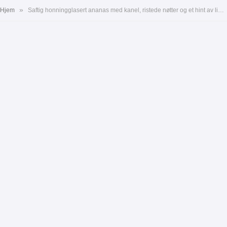
»
Hjem
Saftig honningglasert ananas med kanel, ristede nøtter og et hint av lime – perfekt som dessert eller tilbehør