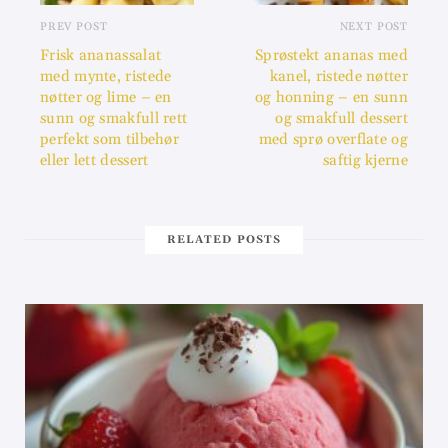
PREV POST
NEXT POST
Frisk ananassalat
Sprøstekt ananas med
med mynte, ristede
kanel, ristede nøtter
nøtter og lime – en
og honning – en sunn
sunn og smakfull rett
og smakfull dessert
perfekt som tilbehør
med sprø overflate og
eller lett dessert
saftig kjerne
RELATED POSTS