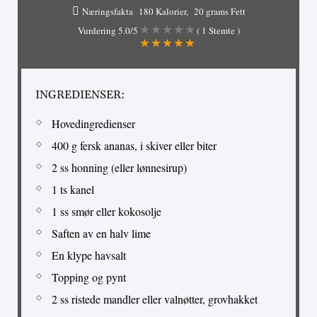
Næringsfakta
180 Kalorier
20 grams Fett
Vurdering
5.0
/5
(
1
Stemte )
INGREDIENSER:
Hovedingredienser
400 g fersk ananas, i skiver eller biter
2 ss honning (eller lønnesirup)
1 ts kanel
1 ss smør eller kokosolje
Saften av en halv lime
En klype havsalt
Topping og pynt
2 ss ristede mandler eller valnøtter, grovhakket