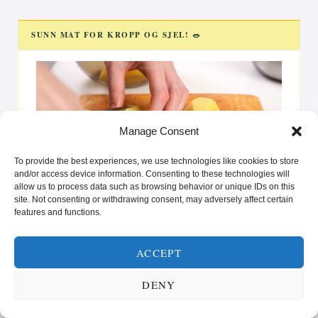
SUNN MAT FOR KROPP OG SJEL! 🥗
Videoavspiller
Manage Consent
To provide the best experiences, we use technologies like cookies to store
and/or access device information. Consenting to these technologies will
00:00
00:25
allow us to process data such as browsing behavior or unique IDs on this
site. Not consenting or withdrawing consent, may adversely affect certain
La deg inspirere av oppskrifter som gir glede på tallerkenen
features and functions.
og styrke i hverdagen. Enten du er ute etter raske løsninger
eller vil prøve noe nytt, er vi her for å hjelpe deg med å nå
ACCEPT
dine helse- og livsstilsmål.”
DENY