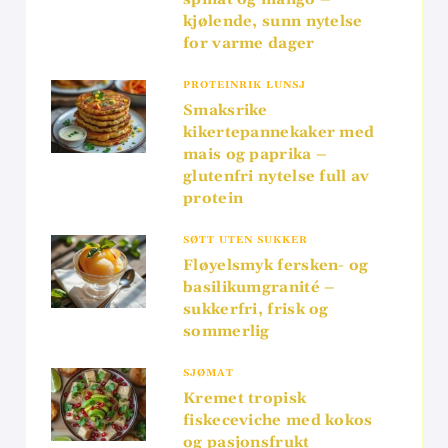
kjølende, sunn nytelse
for varme dager
PROTEINRIK LUNSJ
Smaksrike
kikertepannekaker med
mais og paprika –
glutenfri nytelse full av
protein
SØTT UTEN SUKKER
Fløyelsmyk fersken- og
basilikumgranité –
sukkerfri, frisk og
sommerlig
SJØMAT
Kremet tropisk
fiskeceviche med kokos
og pasjonsfrukt