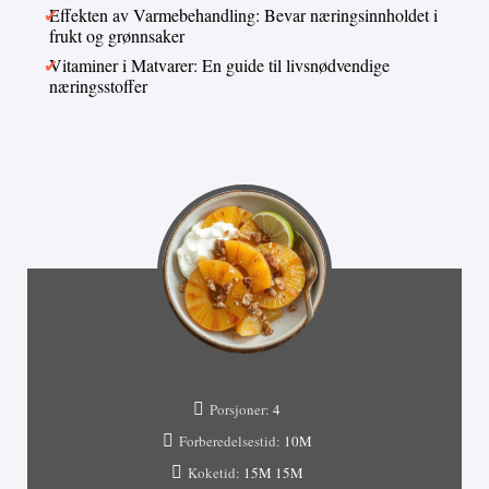
Effekten av Varmebehandling: Bevar næringsinnholdet i
frukt og grønnsaker
Vitaminer i Matvarer: En guide til livsnødvendige
næringsstoffer
Porsjoner:
4
Forberedelsestid:
10M
Koketid:
15M
15M