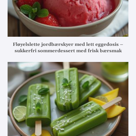
Fløyelslette jordbærskyer med lett eggedosis –
sukkerfri sommerdessert med frisk bærsmak