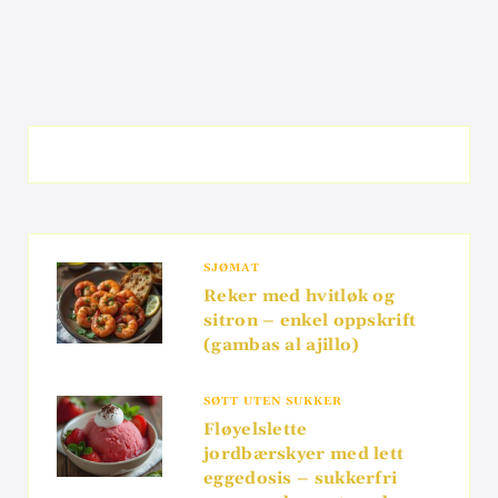
SJØMAT
Reker med hvitløk og
sitron – enkel oppskrift
(gambas al ajillo)
SØTT UTEN SUKKER
Fløyelslette
jordbærskyer med lett
eggedosis – sukkerfri