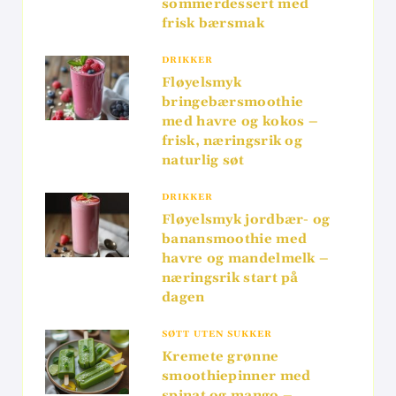
sommerdessert med
frisk bærsmak
DRIKKER
Fløyelsmyk
bringebærsmoothie
med havre og kokos –
frisk, næringsrik og
naturlig søt
DRIKKER
Fløyelsmyk jordbær- og
banansmoothie med
havre og mandelmelk –
næringsrik start på
dagen
SØTT UTEN SUKKER
Kremete grønne
smoothiepinner med
spinat og mango –