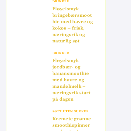
DRIKKER
Fløyelsmyk
bringebærsmoot
hie med havre og
kokos – frisk,
næringsrik og
naturlig søt
DRIKKER
Fløyelsmyk
jordbær- og
banansmoothie
med havre og
mandelmelk –
næringsrik start
på dagen
SØTT UTEN SUKKER
Kremete grønne
smoothiepinner