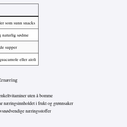
eller som sunn snacks
g naturlig sødme
ede supper
acamole eller aioli
 Ernæring
enkeltvitaminer uten å bomme
 næringsinnholdet i frukt og grønnsaker
livsnødvendige næringsstoffer