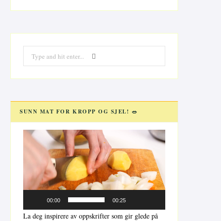
Search
for:
SUNN MAT FOR KROPP OG SJEL! 🥗
Videoavspiller
00:00
00:25
La deg inspirere av oppskrifter som gir glede på