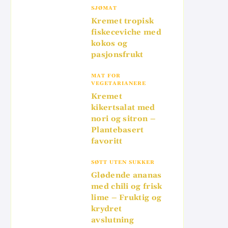
SJØMAT
Kremet tropisk
fiskeceviche med
kokos og
pasjonsfrukt
MAT FOR
VEGETARIANERE
Kremet
kikertsalat med
nori og sitron –
Plantebasert
favoritt
SØTT UTEN SUKKER
Glødende ananas
med chili og frisk
lime – Fruktig og
krydret
avslutning