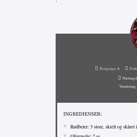
Porsjoner:
4
Forb
Næringsf
Vurdering
INGREDIENSER:
Rødbeter: 3 store, skrelt og skåret 
Olivenolje: 2 ss