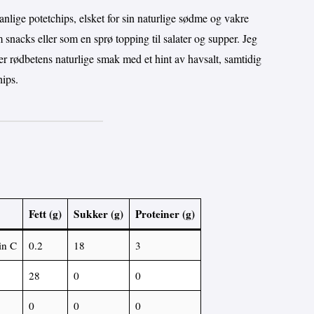
anlige potetchips, elsket for sin naturlige sødme og vakre
 snacks eller som en sprø topping til salater og supper. Jeg
r rødbetens naturlige smak med et hint av havsalt, samtidig
hips.
Fett (g)
Sukker (g)
Proteiner (g)
in C
0.2
18
3
28
0
0
0
0
0