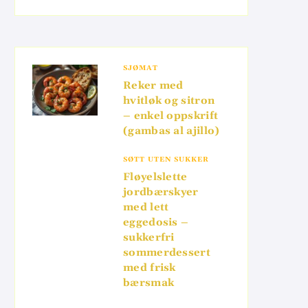
SJØMAT
Reker med
hvitløk og sitron
– enkel oppskrift
(gambas al ajillo)
SØTT UTEN SUKKER
Fløyelslette
jordbærskyer
med lett
eggedosis –
sukkerfri
sommerdessert
med frisk
bærsmak