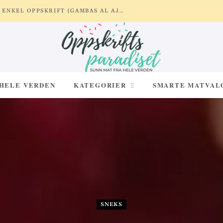
REKER MED HVITLØK OG SITRON – ENKEL OPPSKRIFT (GAMBAS AL AJILLO)
 HELE VERDEN
KATEGORIER
SMARTE MATVAL
SNEKS