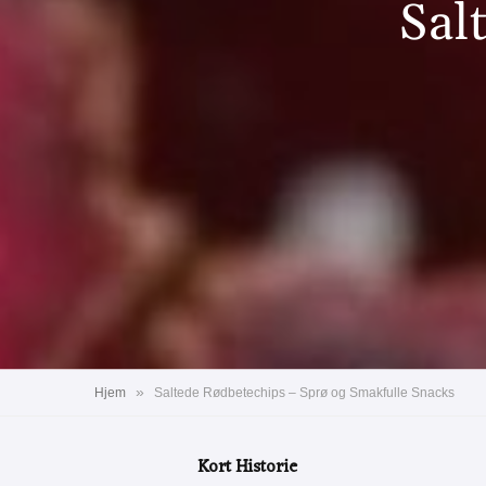
Sal
»
Hjem
Saltede Rødbetechips – Sprø og Smakfulle Snacks
Kort Historie