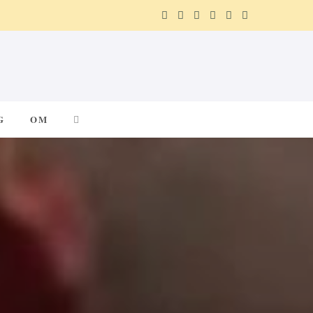
F
X
I
P
R
T
a
(
n
i
e
e
c
T
s
n
d
l
e
w
t
t
d
e
G
OM
b
i
a
e
i
g
o
t
g
r
t
r
o
t
r
e
a
k
e
a
s
m
r
m
t
)