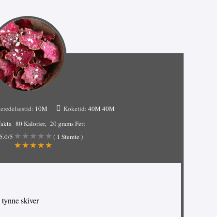
eredelsestid:
10M
Koketid:
40M
40M
akta
80 Kalorier
20 grams Fett
5.0
/5
(
1
Stemte )
i tynne skiver