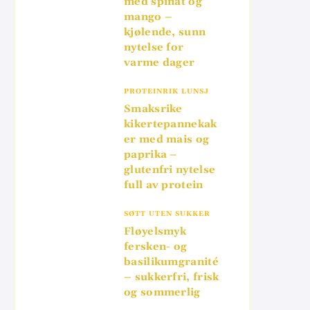
med spinat og
mango –
kjølende, sunn
nytelse for
varme dager
PROTEINRIK LUNSJ
Smaksrike
kikertepannekak
er med mais og
paprika –
glutenfri nytelse
full av protein
SØTT UTEN SUKKER
Fløyelsmyk
fersken- og
basilikumgranité
– sukkerfri, frisk
og sommerlig