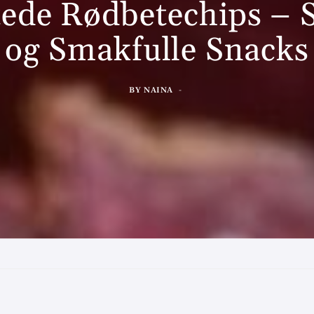
tede Rødbetechips – 
og Smakfulle Snacks
BY
NAINA