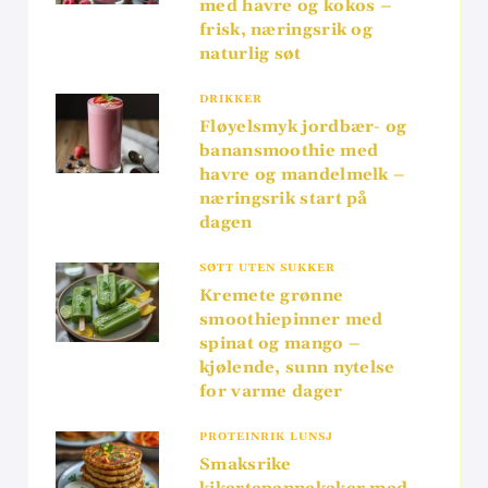
med havre og kokos –
frisk, næringsrik og
naturlig søt
DRIKKER
Fløyelsmyk jordbær- og
banansmoothie med
havre og mandelmelk –
næringsrik start på
dagen
SØTT UTEN SUKKER
Kremete grønne
smoothiepinner med
spinat og mango –
kjølende, sunn nytelse
for varme dager
PROTEINRIK LUNSJ
Smaksrike