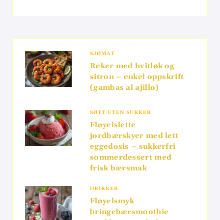
SJØMAT
Reker med hvitløk og
sitron – enkel oppskrift
(gambas al ajillo)
SØTT UTEN SUKKER
Fløyelslette
jordbærskyer med lett
eggedosis – sukkerfri
sommerdessert med
frisk bærsmak
DRIKKER
Fløyelsmyk
bringebærsmoothie