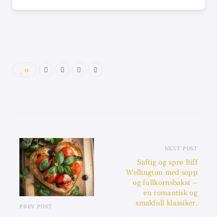
0
NEXT POST
Saftig og sprø Biff
Wellington med sopp
og fullkornsbakst –
en romantisk og
smakfull klassiker.
PREV POST