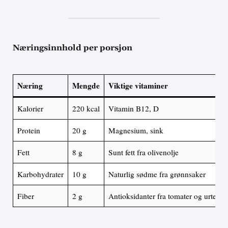
Næringsinnhold per porsjon
Næring
Mengde
Viktige vitaminer
Kalorier
220 kcal
Vitamin B12, D
Protein
20 g
Magnesium, sink
Fett
8 g
Sunt fett fra olivenolje
Karbohydrater
10 g
Naturlig sødme fra grønnsaker
Fiber
2 g
Antioksidanter fra tomater og urter