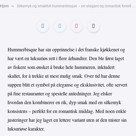
»
Hjem
Silkemyk og smakfull hummerbisque – en elegant og romantisk forrett med dyp skalldyrsmak
Hummerbisque har sin opprinnelse i det franske kjøkkenet og
har vært en luksuriøs rett i flere århundrer. Den ble først laget
av fiskere som ønsket å bruke hele hummeren, inkludert
skallet, for å trekke ut mest mulig smak. Over tid har denne
suppen blitt et symbol på eleganse og eksklusivitet, ofte servert
på fine restauranter og spesielle anledninger. Jeg elsker
hvordan den kombinerer en rik, dyp smak med en silkemyk
konsistens – perfekt for en romantisk middag. Med noen enkle
justeringer har jeg laget en lettere variant uten at den mister sin
luksuriøse karakter.