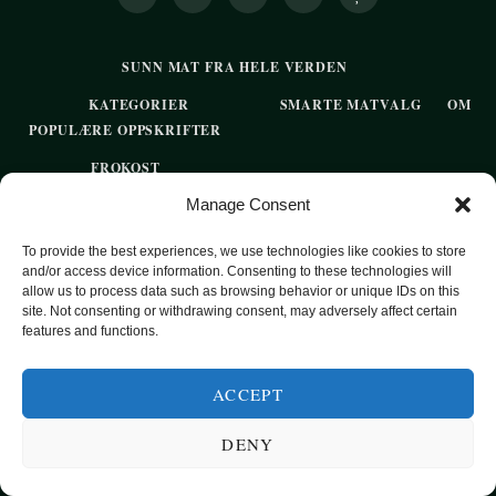
SUNN MAT FRA HELE VERDEN
KATEGORIER
SMARTE MATVALG
OM
POPULÆRE OPPSKRIFTER
FROKOST
Manage Consent
HOVEDRETTER
PASTA
To provide the best experiences, we use technologies like cookies to store
and/or access device information. Consenting to these technologies will
SUPPER
allow us to process data such as browsing behavior or unique IDs on this
site. Not consenting or withdrawing consent, may adversely affect certain
EKSOTISKE SMAKER
features and functions.
MAT FOR VEGETARIANERE
ACCEPT
SUNN HVERDAGSMAT
BAKST
DENY
SØTT UTEN SUKKER