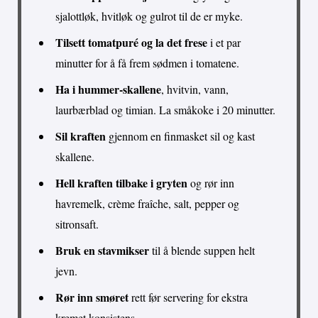
sjalottløk, hvitløk og gulrot til de er myke.
Tilsett tomatpuré og la det frese
i et par
minutter for å få frem sødmen i tomatene.
Ha i hummer-skallene
, hvitvin, vann,
laurbærblad og timian. La småkoke i 20 minutter.
Sil kraften
gjennom en finmasket sil og kast
skallene.
Hell kraften tilbake i gryten
og rør inn
havremelk, crème fraîche, salt, pepper og
sitronsaft.
Bruk en stavmikser
til å blende suppen helt
jevn.
Rør inn smøret
rett før servering for ekstra
kremet konsistens.