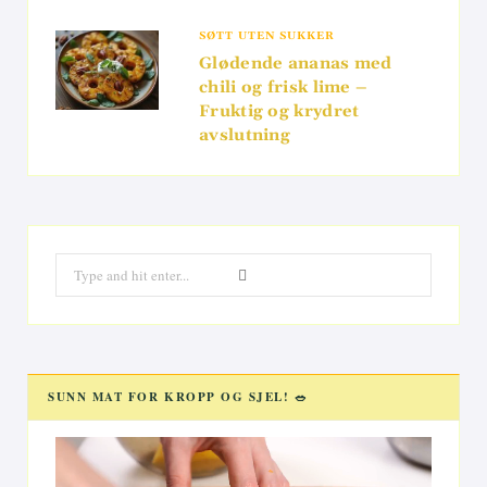
SØTT UTEN SUKKER
Glødende ananas med
chili og frisk lime –
Fruktig og krydret
avslutning
Search
for:
SUNN MAT FOR KROPP OG SJEL! 🥗
Videoavspiller