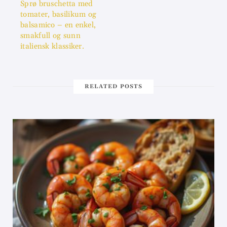
Sprø bruschetta med
tomater, basilikum og
balsamico – en enkel,
smakfull og sunn
italiensk klassiker.
RELATED POSTS