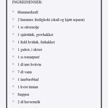
INGREDIENSER:
Hummerkraft
2 hummer, ferdigkokt (skall og kjøtt separat)
1 ss olivenolje
1 sjalottløk, grovhakket
1 fedd hvitløk, finhakket
1 gulrot, i skiver
1 ss tomatpuré
1 dl tørr hvitvin
7 dl vann
1 laurbærblad
1 kvist timian
Suppen
2 dl havremelk