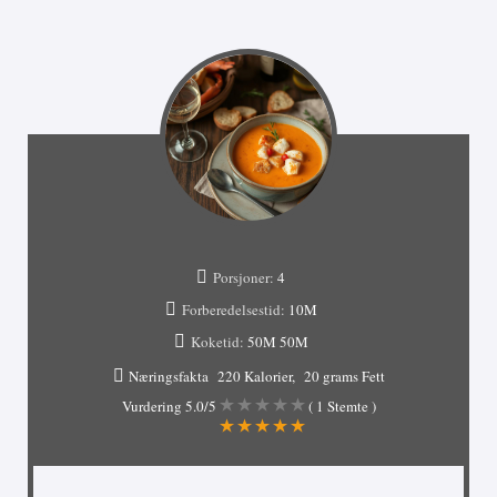
Porsjoner:
4
Forberedelsestid:
10M
Koketid:
50M
50M
Næringsfakta
220 Kalorier
20 grams Fett
Vurdering
5.0
/5
(
1
Stemte )