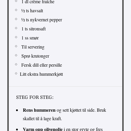
1 dl crème fraîche
½ ts havsalt
½ ts nykvernet pepper
1 ts sitronsaft
1 ss smør
Til servering
Sprø krutonger
Fersk dill eller persille
Litt ekstra hummerkjøtt
STEG FOR STEG:
Rens hummeren
og sett kjøttet til side. Bruk
skallet til å lage kraft.
Varm opp olivenolje
i en stor gryte og fres