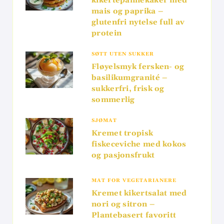
kikertepannekaker med
mais og paprika –
glutenfri nytelse full av
protein
SØTT UTEN SUKKER
Fløyelsmyk fersken- og
basilikumgranité –
sukkerfri, frisk og
sommerlig
SJØMAT
Kremet tropisk
fiskeceviche med kokos
og pasjonsfrukt
MAT FOR VEGETARIANERE
Kremet kikertsalat med
nori og sitron –
Plantebasert favoritt