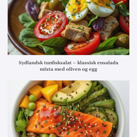
Sydlandsk tunfisksalat – klassisk ensalada
mixta med oliven og egg