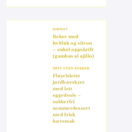
SJØMAT
Reker med
hvitløk og sitron
– enkel oppskrift
(gambas al ajillo)
SØTT UTEN SUKKER
Fløyelslette
jordbærskyer
med lett
eggedosis –
sukkerfri
sommerdessert
med frisk
bærsmak