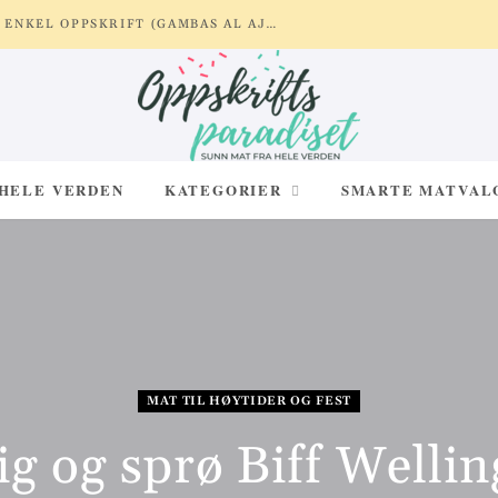
REKER MED HVITLØK OG SITRON – ENKEL OPPSKRIFT (GAMBAS AL AJILLO)
 HELE VERDEN
KATEGORIER
SMARTE MATVAL
MAT TIL HØYTIDER OG FEST
ig og sprø Biff Welli