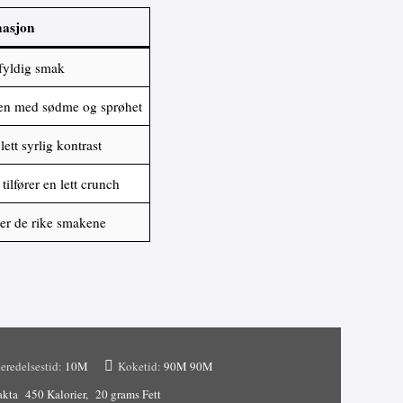
asjon
fyldig smak
ten med sødme og sprøhet
lett syrlig kontrast
tilfører en lett crunch
r de rike smakene
eredelsestid:
10M
Koketid:
90M
90M
akta
450 Kalorier
20 grams Fett