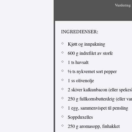
Vurdering
INGREDIENSER:
Kjøtt og innpakning
600 g indrefilet av storfe
1 ts havsalt
½ ts nykvernet sort pepper
1 ss olivenolje
2 skiver kalkunbacon (eller spekes
250 g fullkornsbutterdeig (eller va
1 egg, sammenvispet til pensling
Soppduxelles
250 g aromasopp, finhakket