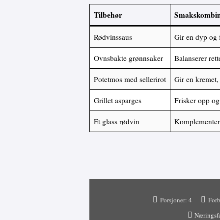
Tilbehør
Smakskombin
Rødvinssaus
Gir en dyp og 
Ovnsbakte grønnsaker
Balanserer ret
Potetmos med sellerirot
Gir en kremet, 
Grillet asparges
Frisker opp og 
Et glass rødvin
Komplementere
Porsjoner:
4
Forb
Næringsf