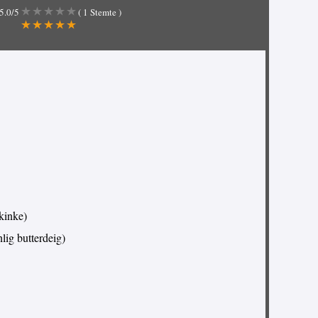
5.0
/5
(
1
Stemte )
kinke)
nlig butterdeig)