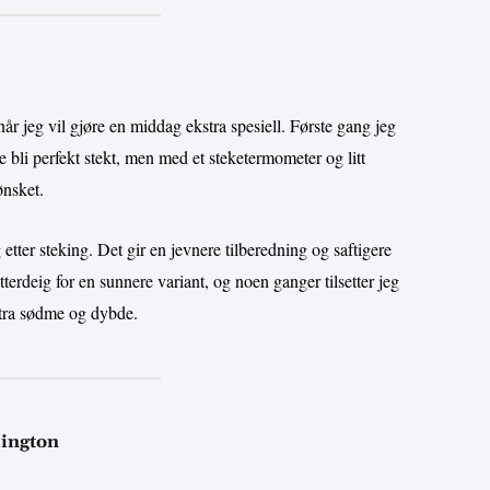
når jeg vil gjøre en middag ekstra spesiell. Første gang jeg
le bli perfekt stekt, men med et steketermometer og litt
ønsket.
g etter steking. Det gir en jevnere tilberedning og saftigere
tterdeig for en sunnere variant, og noen ganger tilsetter jeg
kstra sødme og dybde.
lington