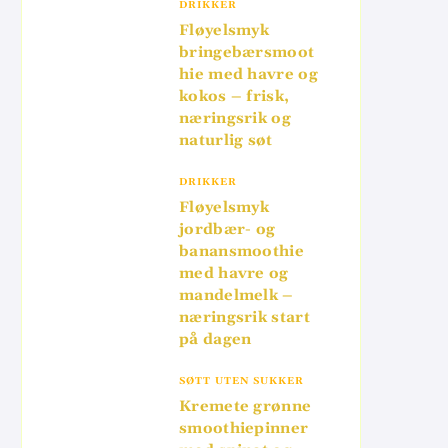
DRIKKER
Fløyelsmyk
bringebærsmoot
hie med havre og
kokos – frisk,
næringsrik og
naturlig søt
DRIKKER
Fløyelsmyk
jordbær- og
banansmoothie
med havre og
mandelmelk –
næringsrik start
på dagen
SØTT UTEN SUKKER
Kremete grønne
smoothiepinner