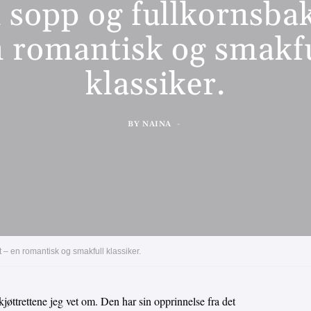
 sopp og fullkornsbak
n romantisk og smakfu
klassiker.
BY
NAINA
 – en romantisk og smakfull klassiker.
jøttrettene jeg vet om. Den har sin opprinnelse fra det