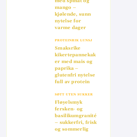
med spinat og
mango –
kjølende, sunn
nytelse for
varme dager
PROTEINRIK LUNSJ
Smaksrike
kikertepannekak
er med mais og
paprika –
glutenfri nytelse
full av protein
SØTT UTEN SUKKER
Fløyelsmyk
fersken- og
basilikumgranité
– sukkerfri, frisk
og sommerlig