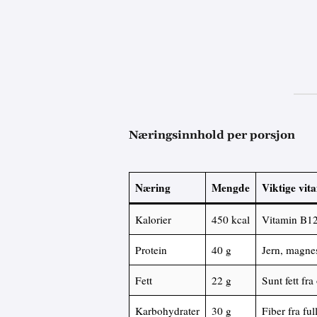
Næringsinnhold per porsjon
Næring
Mengde
Viktige vit
Kalorier
450 kcal
Vitamin B12
Protein
40 g
Jern, magne
Fett
22 g
Sunt fett fra
Karbohydrater
30 g
Fiber fra fu