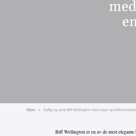
med
e
»
Hjem
Saftig og sprø Biff Wellington med sopp og fullkornsbakst
Biff Wellington er en av de mest elegante k