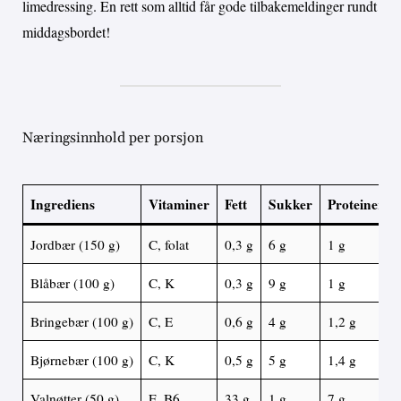
limedressing. En rett som alltid får gode tilbakemeldinger rundt
middagsbordet!
Næringsinnhold per porsjon
Ingrediens
Vitaminer
Fett
Sukker
Proteiner
Jordbær (150 g)
C, folat
0,3 g
6 g
1 g
Blåbær (100 g)
C, K
0,3 g
9 g
1 g
Bringebær (100 g)
C, E
0,6 g
4 g
1,2 g
Bjørnebær (100 g)
C, K
0,5 g
5 g
1,4 g
Valnøtter (50 g)
E, B6
33 g
1 g
7 g