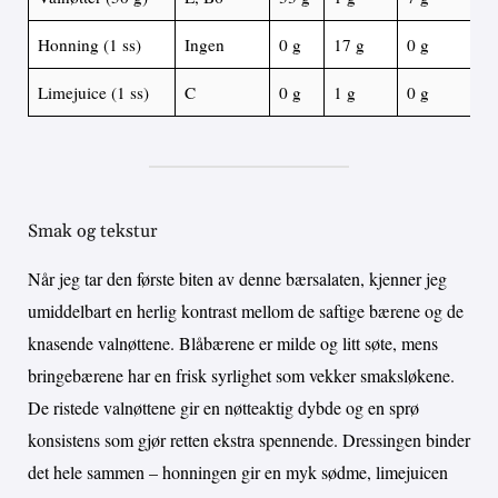
Honning (1 ss)
Ingen
0 g
17 g
0 g
Limejuice (1 ss)
C
0 g
1 g
0 g
Smak og tekstur
Når jeg tar den første biten av denne bærsalaten, kjenner jeg
umiddelbart en herlig kontrast mellom de saftige bærene og de
knasende valnøttene. Blåbærene er milde og litt søte, mens
bringebærene har en frisk syrlighet som vekker smaksløkene.
De ristede valnøttene gir en nøtteaktig dybde og en sprø
konsistens som gjør retten ekstra spennende. Dressingen binder
det hele sammen – honningen gir en myk sødme, limejuicen