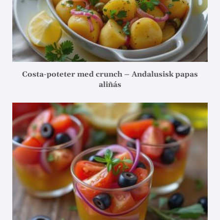
Costa-poteter med crunch – Andalusisk papas
aliñás