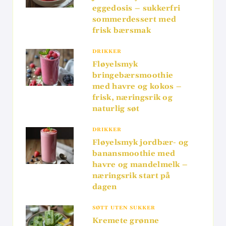
eggedosis – sukkerfri
sommerdessert med
frisk bærsmak
DRIKKER
Fløyelsmyk
bringebærsmoothie
med havre og kokos –
frisk, næringsrik og
naturlig søt
DRIKKER
Fløyelsmyk jordbær- og
banansmoothie med
havre og mandelmelk –
næringsrik start på
dagen
SØTT UTEN SUKKER
Kremete grønne