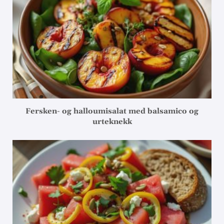
Fersken- og halloumisalat med balsamico og
urteknekk