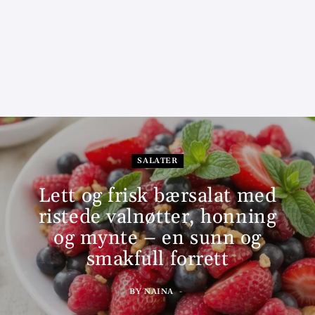
SALATER
Lett og frisk bærsalat med
ristede valnøtter, honning
og mynte – en sunn og
smakfull forrett
BY
NAINA