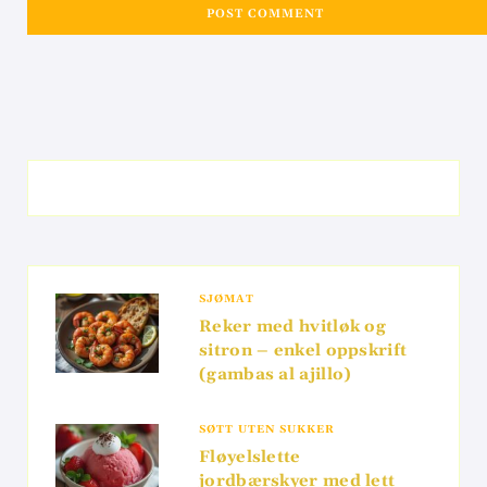
SJØMAT
Reker med hvitløk og
sitron – enkel oppskrift
(gambas al ajillo)
SØTT UTEN SUKKER
Fløyelslette
jordbærskyer med lett