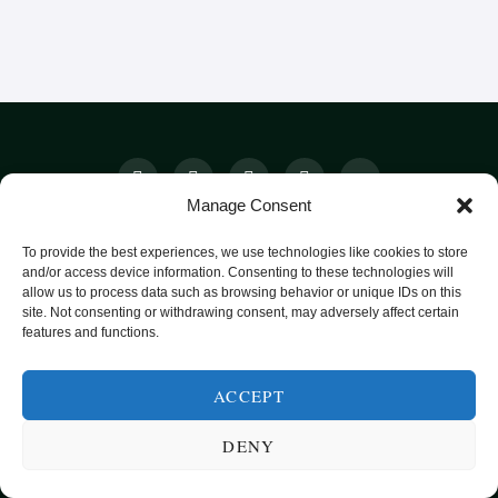
Manage Consent
SUNN MAT FRA HELE VERDEN
To provide the best experiences, we use technologies like cookies to store
and/or access device information. Consenting to these technologies will
KATEGORIER
SMARTE MATVALG
OM
allow us to process data such as browsing behavior or unique IDs on this
site. Not consenting or withdrawing consent, may adversely affect certain
POPULÆRE OPPSKRIFTER
features and functions.
FROKOST
HOVEDRETTER
ACCEPT
PASTA
DENY
SUPPER