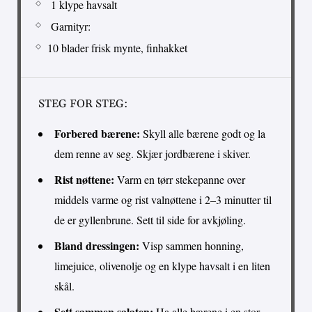
1 klype havsalt
Garnityr:
10 blader frisk mynte, finhakket
STEG FOR STEG:
Forbered bærene:
Skyll alle bærene godt og la
dem renne av seg. Skjær jordbærene i skiver.
Rist nøttene:
Varm en tørr stekepanne over
middels varme og rist valnøttene i 2–3 minutter til
de er gyllenbrune. Sett til side for avkjøling.
Bland dressingen:
Visp sammen honning,
limejuice, olivenolje og en klype havsalt i en liten
skål.
Sett sammen salaten:
Ha alle bærene i en stor