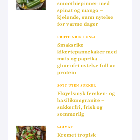
smoothiepinner med
spinat og mango –
kjølende, sunn nytelse
for varme dager
PROTEINRIK LUNSJ
Smaksrike
kikertepannekaker med
mais og paprika –
glutenfri nytelse full av
protein
SØTT UTEN SUKKER
Fløyelsmyk fersken- og
basilikumgranité –
sukkerfri, frisk og
sommerlig
SJØMAT
Kremet tropisk