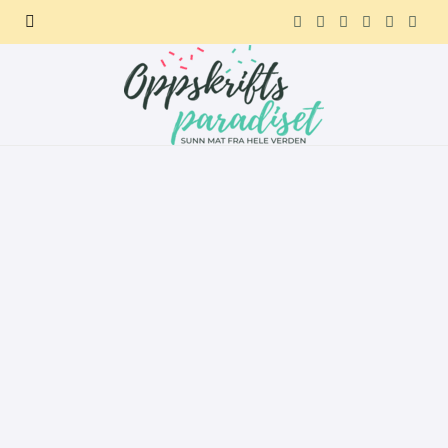
F
X
I
P
R
T
a
(
n
i
e
e
c
T
s
n
d
l
e
w
t
t
d
e
b
i
a
e
i
g
o
t
g
r
t
r
o
t
r
e
a
k
e
a
s
m
r
m
t
)