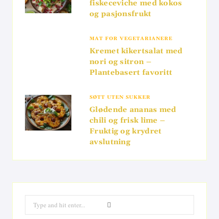
fiskeceviche med kokos
og pasjonsfrukt
MAT FOR VEGETARIANERE
Kremet kikertsalat med
nori og sitron –
Plantebasert favoritt
SØTT UTEN SUKKER
Glødende ananas med
chili og frisk lime –
Fruktig og krydret
avslutning
Search
for: