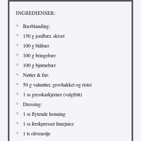
INGREDIENSER:
Bærblanding:
150 g jordbær, skivet
100 g blåbær
100 g bringebær
100 g bjørnebær
Nøtter & frø:
50 g valnøtter, grovhakket og ristet
1 ss gresskarkjerner (valgfritt)
Dressing:
1 ss flytende honning
1 ss ferskpresset limejuice
1 ts olivenolje