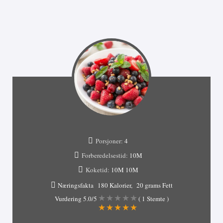
Porsjoner:
4
Forberedelsestid:
10M
Koketid:
10M
10M
Næringsfakta
180 Kalorier
20 grams Fett
Vurdering
5.0
/5
(
1
Stemte )