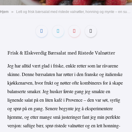
»
Hjem
Lett og frisk bærsalat med ristede valnøtter, honning og mynte – en sunn og smakfull forrett
Frisk & Elskverdig Bærsalat med Ristede Valnøtter
Jeg har alltid vært glad i friske, enkle retter som lar råvarene
skinne. Denne bærsalaten har røtter i den franske og italienske
kjøkkenarven, hvor frukt og nøtter ofte kombineres for å skape
balanserte smaker. Jeg husker første gang jeg smakte en
lignende salat på en liten kafé i Provence – den var søt, syrlig
og sprø på en gang. Senere begynte jeg å eksperimentere
hjemme, og etter mange små justeringer fant jeg min perfekte
versjon: saftige bær, sprø ristede valnøtter og en lett honning-