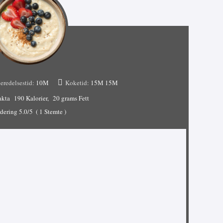
eredelsestid:
10М
Koketid:
15М
15М
akta
190 Kalorier
20 grams Fett
dering
5.0
/5
(
1
Stemte )