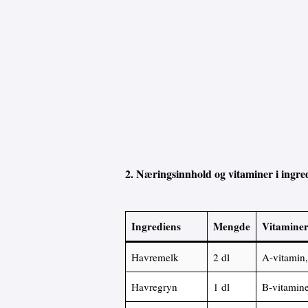
2. Næringsinnhold og vitaminer i ingre
Ingrediens
Mengde
Vitamine
Havremelk
2 dl
A-vitamin,
Havregryn
1 dl
B-vitamine