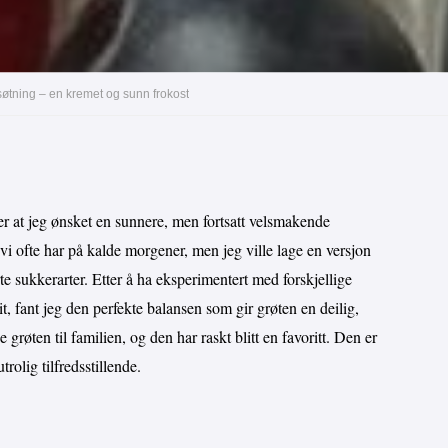
 søtning – en kremet og sunn frokost
ter at jeg ønsket en sunnere, men fortsatt velsmakende
 vi ofte har på kalde morgener, men jeg ville lage en versjon
rte sukkerarter. Etter å ha eksperimentert med forskjellige
t, fant jeg den perfekte balansen som gir grøten en deilig,
røten til familien, og den har raskt blitt en favoritt. Den er
rolig tilfredsstillende.