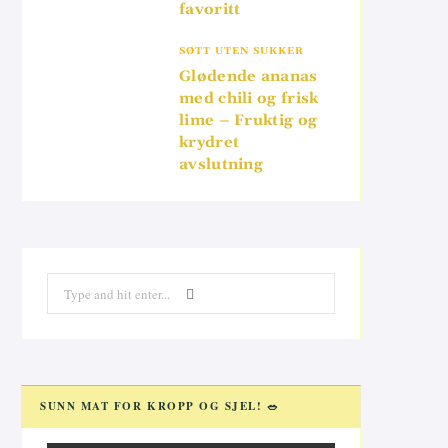
favoritt
SØTT UTEN SUKKER
Glødende ananas
med chili og frisk
lime – Fruktig og
krydret
avslutning
Search
for:
SUNN MAT FOR KROPP OG SJEL! 🥗