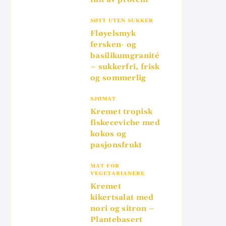
SØTT UTEN SUKKER
Fløyelsmyk
fersken- og
basilikumgranité
– sukkerfri, frisk
og sommerlig
SJØMAT
Kremet tropisk
fiskeceviche med
kokos og
pasjonsfrukt
MAT FOR
VEGETARIANERE
Kremet
kikertsalat med
nori og sitron –
Plantebasert