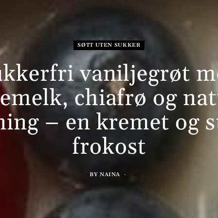
SØTT UTEN SUKKER
kkerfri vaniljegrøt 
emelk, chiafrø og nat
ning – en kremet og 
frokost
BY
NAINA