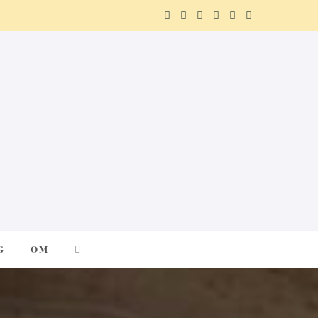
F
X
I
P
R
T
a
(
n
i
e
e
c
T
s
n
d
l
e
w
t
t
d
e
b
i
a
e
i
g
o
t
g
r
t
r
o
t
r
e
a
k
e
a
s
m
G
OM
r
m
t
)