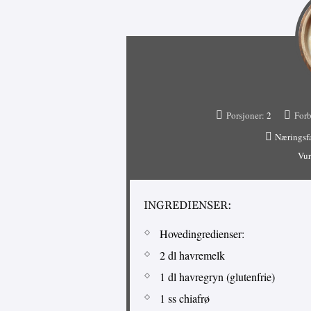
Porsjoner:
2
Forb
Næringsf
Vur
INGREDIENSER:
Hovedingredienser:
2 dl havremelk
1 dl havregryn (glutenfrie)
1 ss chiafrø