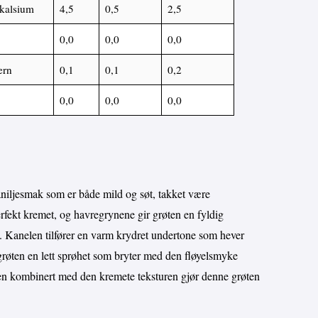
kalsium
4,5
0,5
2,5
0,0
0,0
0,0
ern
0,1
0,1
0,2
0,0
0,0
0,0
aniljesmak som er både mild og søt, takket være
erfekt kremet, og havregrynene gir grøten en fyldig
ig. Kanelen tilfører en varm krydret undertone som hever
grøten en lett sprøhet som bryter med den fløyelsmyke
en kombinert med den kremete teksturen gjør denne grøten