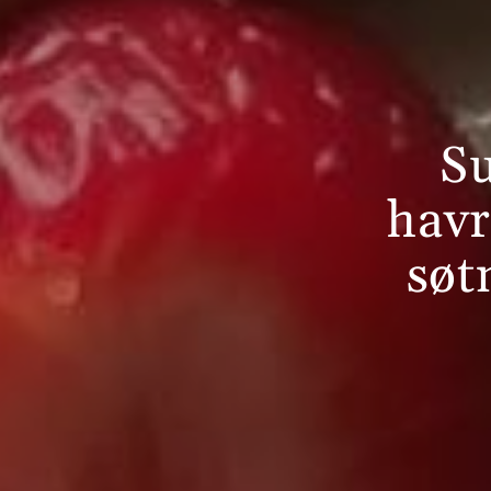
Su
havr
søt