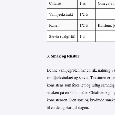
Chiafrø
1 ss
Omega-3, 
Vaniljeekstrakt
1/2 ts
–
Kanel
1/2 ts
Kalsium, j
Stevia (valgfritt)
1 ts
–
3. Smak og tekstur:
Denne vaniljegrøten har en rik, naturlig v
vaniljeekstraktet og stevia. Teksturen er p
konsistens som føles lett og luftig samtid
smaken på en subtil måte. Chiafrøene gir 
konsistensen. Den søte og krydrede smak
til en deilig start på dagen.