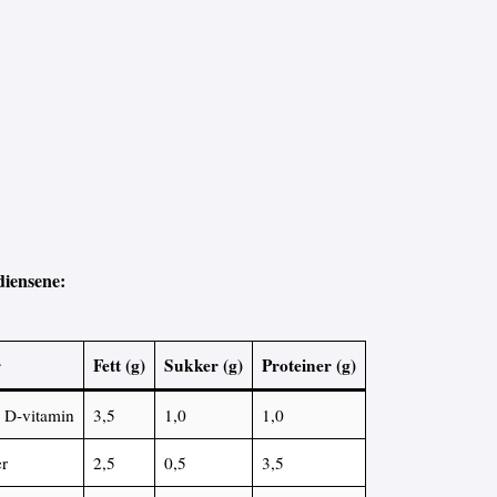
diensene:
r
Fett (g)
Sukker (g)
Proteiner (g)
 D-vitamin
3,5
1,0
1,0
r
2,5
0,5
3,5