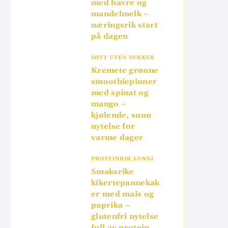
med havre og
mandelmelk –
næringsrik start
på dagen
SØTT UTEN SUKKER
Kremete grønne
smoothiepinner
med spinat og
mango –
kjølende, sunn
nytelse for
varme dager
PROTEINRIK LUNSJ
Smaksrike
kikertepannekak
er med mais og
paprika –
glutenfri nytelse
full av protein