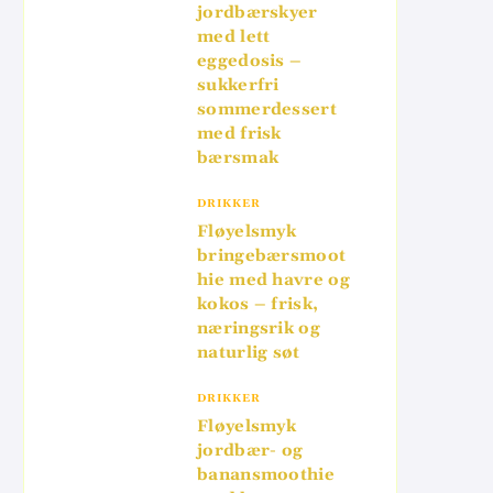
jordbærskyer
med lett
eggedosis –
sukkerfri
sommerdessert
med frisk
bærsmak
DRIKKER
Fløyelsmyk
bringebærsmoot
hie med havre og
kokos – frisk,
næringsrik og
naturlig søt
DRIKKER
Fløyelsmyk
jordbær- og
banansmoothie