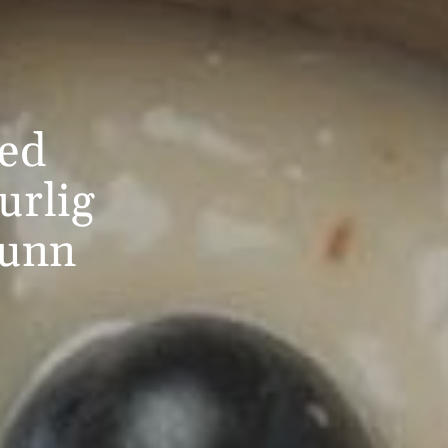
med
urlig
sunn