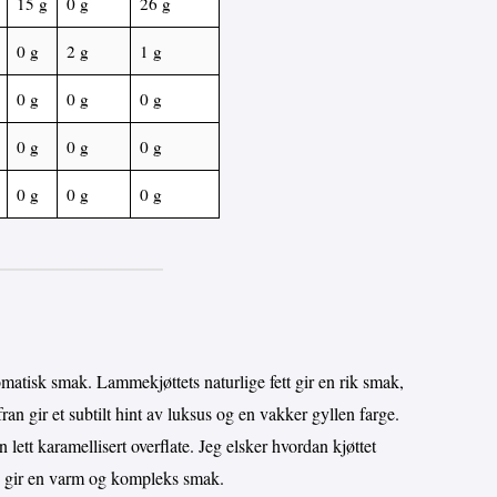
15 g
0 g
26 g
0 g
2 g
1 g
0 g
0 g
0 g
0 g
0 g
0 g
0 g
0 g
0 g
atisk smak. Lammekjøttets naturlige fett gir en rik smak,
ran gir et subtilt hint av luksus og en vakker gyllen farge.
 lett karamellisert overflate. Jeg elsker hvordan kjøttet
e gir en varm og kompleks smak.