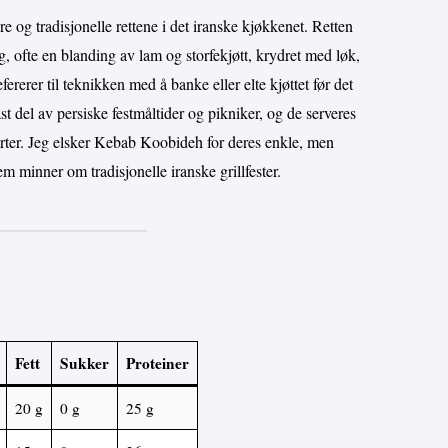
og tradisjonelle rettene i det iranske kjøkkenet. Retten
ig, ofte en blanding av lam og storfekjøtt, krydret med løk,
fererer til teknikken med å banke eller elte kjøttet før det
st del av persiske festmåltider og pikniker, og de serveres
 urter. Jeg elsker Kebab Koobideh for deres enkle, men
 minner om tradisjonelle iranske grillfester.
Fett
Sukker
Proteiner
20 g
0 g
25 g