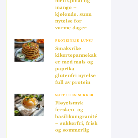
med spinat og
mango –
kjølende, sunn
nytelse for
varme dager
PROTEINRIK LUNSJ
Smaksrike
kikertepannekak
er med mais og
paprika –
glutenfri nytelse
full av protein
SØTT UTEN SUKKER
Fløyelsmyk
fersken- og
basilikumgranité
– sukkerfri, frisk
og sommerlig