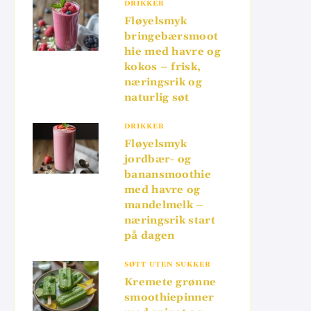
DRIKKER
Fløyelsmyk
bringebærsmoot
hie med havre og
kokos – frisk,
næringsrik og
naturlig søt
DRIKKER
Fløyelsmyk
jordbær- og
banansmoothie
med havre og
mandelmelk –
næringsrik start
på dagen
SØTT UTEN SUKKER
Kremete grønne
smoothiepinner