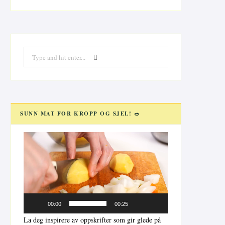
Search
for:
SUNN MAT FOR KROPP OG SJEL! 🥗
Videoavspiller
00:00
00:25
La deg inspirere av oppskrifter som gir glede på