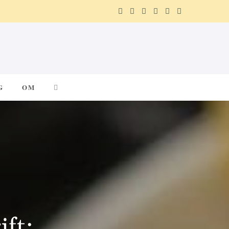
F
X
I
P
R
T
a
(
n
i
e
e
c
T
s
n
d
l
e
w
t
t
d
e
G
OM
b
i
a
e
i
g
o
t
g
r
t
r
o
t
r
e
a
k
e
a
s
m
r
m
t
)
ft: