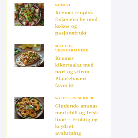
SJØMAT
Kremet tropisk
fiskeceviche med
kokos og
pasjonsfrukt
MAT FOR
VEGETARIANERE
Kremet
kikertsalat med
nori og sitron –
Plantebasert
favoritt
SØTT UTEN SUKKER
Glødende ananas
med chili og frisk
lime – Fruktig og
krydret
avslutning