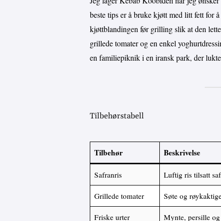
Jeg lager Kebab Koobideh når jeg ønsker å
beste tips er å bruke kjøtt med litt fett for
kjøttblandingen før grilling slik at den le
grillede tomater og en enkel yoghurtdres
en familiepiknik i en iransk park, der lukte
Tilbehørstabell
Tilbehør
Beskrivelse
Safranris
Luftig ris tilsatt s
Grillede tomater
Søte og røykaktige
Friske urter
Mynte, persille og 