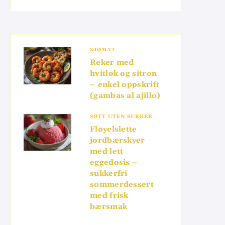
SJØMAT
Reker med
hvitløk og sitron
– enkel oppskrift
(gambas al ajillo)
SØTT UTEN SUKKER
Fløyelslette
jordbærskyer
med lett
eggedosis –
sukkerfri
sommerdessert
med frisk
bærsmak