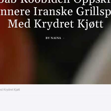
nnere Iranske Grills
Med Krydret Kjøtt
BY
NAINA
d Krydret Kjøtt