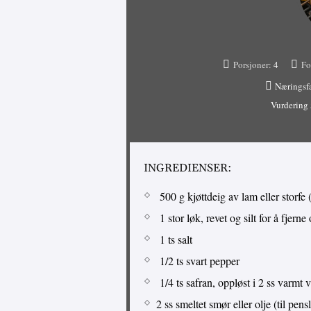
Porsjoner:
4
Fo
Næringsf
Vurdering
INGREDIENSER:
500 g kjøttdeig av lam eller storfe 
1 stor løk, revet og silt for å fjern
1 ts salt
1/2 ts svart pepper
1/4 ts safran, oppløst i 2 ss varmt 
2 ss smeltet smør eller olje (til pens