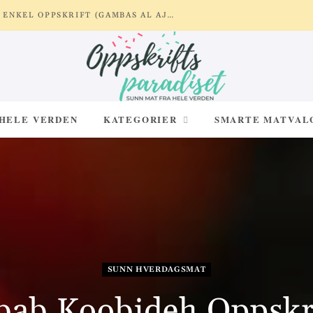
REKER MED HVITLØK OG SITRON – ENKEL OPPSKRIFT (GAMBAS AL AJILLO)
 HELE VERDEN
KATEGORIER
SMARTE MATVAL
SUNN HVERDAGSMAT
bab Koobideh Oppskri