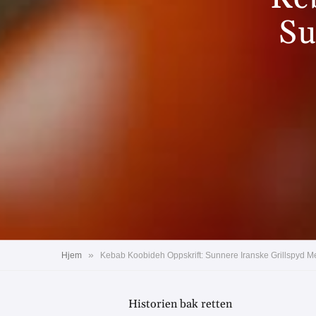
Su
»
Hjem
Kebab Koobideh Oppskrift: Sunnere Iranske Grillspyd Me
Historien bak retten