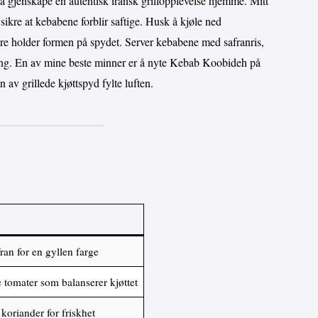
 gjenskape en autentisk iransk grillopplevelse hjemme. Mitt
 å sikre at kebabene forblir saftige. Husk å kjøle ned
ttere holder formen på spydet. Server kebabene med safranris,
sing. En av mine beste minner er å nyte Kebab Koobideh på
n av grillede kjøttspyd fylte luften.
afran for en gyllen farge
 tomater som balanserer kjøttet
koriander for friskhet