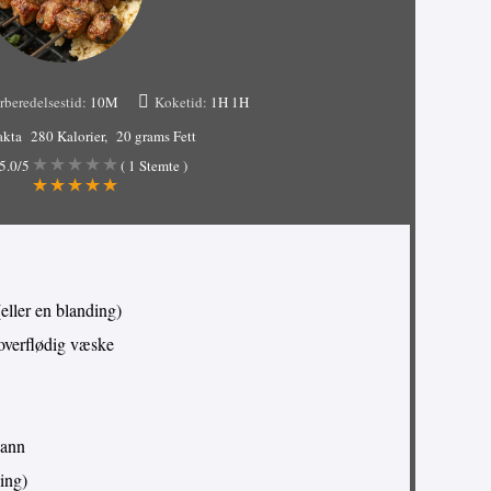
rberedelsestid:
10M
Koketid:
1H
1H
akta
280 Kalorier
20 grams Fett
5.0
/5
(
1
Stemte )
(eller en blanding)
e overflødig væske
vann
ling)