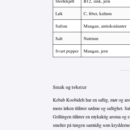
Storfekjøtt
B12, sink, jern
Løk
C, fiber, kalium
Safran
Mangan, antioksidanter
Salt
Natrium
Svart pepper
Mangan, jern
Smak og tekstur
Kebab Koobideh har en saftig, mør og arom
mens løken tilfører sødme og saftighet. Saf
Grillingen tilfører en røykaktig aroma og en
smelter på tungen samtidig som kryddern