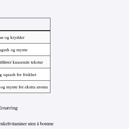
ran og krydder
agurk og mynte
ilfører knasende tekstur
g squash for friskhet
r og mynte for ekstra aroma
 Ernæring
enkeltvitaminer uten å bomme