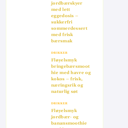
jordbærskyer
med lett
eggedosis –
sukkerfri
sommerdessert
med frisk
bærsmak
DRIKKER
Fløyelsmyk
bringebærsmoot
hie med havre og
kokos – frisk,
næringsrik og
naturlig søt
DRIKKER
Fløyelsmyk
jordbær- og
banansmoothie