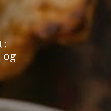
t:
 og