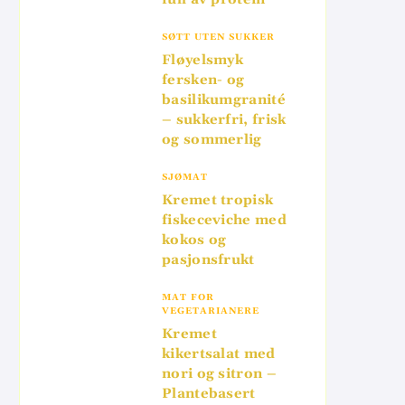
SØTT UTEN SUKKER
Fløyelsmyk
fersken- og
basilikumgranité
– sukkerfri, frisk
og sommerlig
SJØMAT
Kremet tropisk
fiskeceviche med
kokos og
pasjonsfrukt
MAT FOR
VEGETARIANERE
Kremet
kikertsalat med
nori og sitron –
Plantebasert