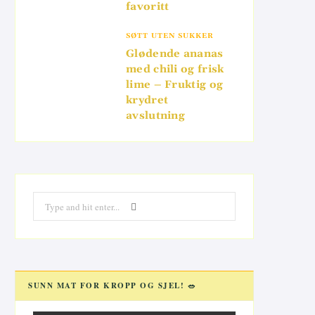
favoritt
SØTT UTEN SUKKER
Glødende ananas
med chili og frisk
lime – Fruktig og
krydret
avslutning
Search
for:
SUNN MAT FOR KROPP OG SJEL! 🥗