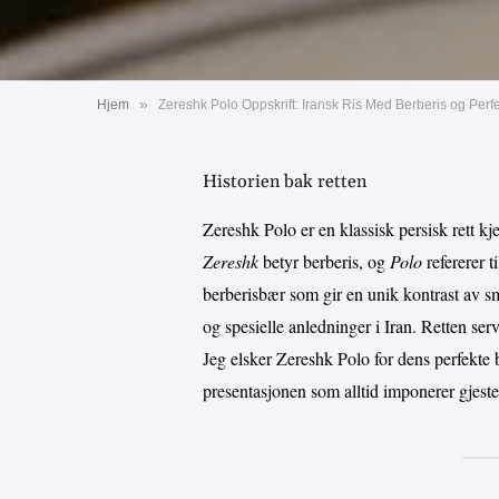
»
Hjem
Zereshk Polo Oppskrift: Iransk Ris Med Berberis og Per
Historien bak retten
Zereshk Polo er en klassisk persisk rett k
Zereshk
betyr berberis, og
Polo
refererer t
berberisbær som gir en unik kontrast av sm
og spesielle anledninger i Iran. Retten ser
Jeg elsker Zereshk Polo for dens perfekte b
presentasjonen som alltid imponerer gjeste