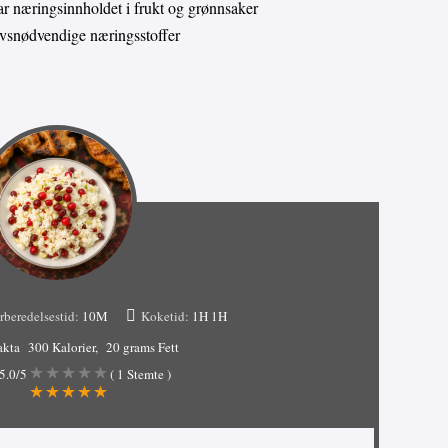
 næringsinnholdet i frukt og grønnsaker
livsnødvendige næringsstoffer
rberedelsestid:
10M
Koketid:
1H
1H
akta
300 Kalorier
20 grams Fett
5.0
/5
(
1
Stemte )