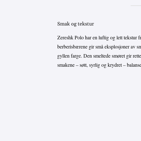
Smak og tekstur
Zereshk Polo har en luftig og lett tekstur f
berberisbærene gir små eksplosjoner av sma
gyllen farge. Den smeltede smøret gir rette
smakene – søtt, syrlig og krydret – balans