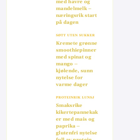
med havre og
mandelmelk –
næringsrik start
på dagen
SØTT UTEN SUKKER
Kremete grønne
smoothiepinner
med spinat og
mango –
kjølende, sunn
nytelse for
varme dager
PROTEINRIK LUNSJ
Smaksrike
kikertepannekak
er med mais og
paprika –
glutenfri nytelse
full av protein