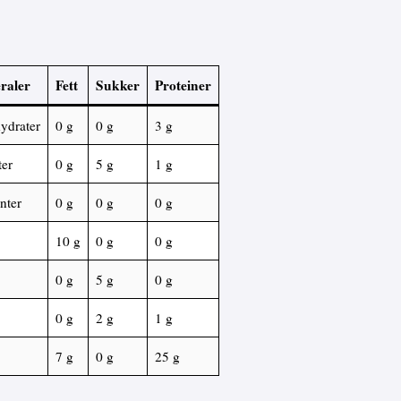
raler
Fett
Sukker
Proteiner
ydrater
0 g
0 g
3 g
ter
0 g
5 g
1 g
nter
0 g
0 g
0 g
10 g
0 g
0 g
0 g
5 g
0 g
0 g
2 g
1 g
7 g
0 g
25 g