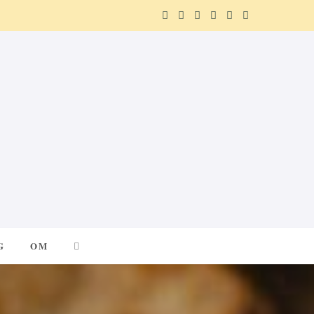
F
X
I
P
R
T
a
(
n
i
e
e
c
T
s
n
d
l
e
w
t
t
d
e
b
i
a
e
i
g
o
t
g
r
t
r
o
t
r
e
a
k
e
a
s
m
G
OM
r
m
t
)