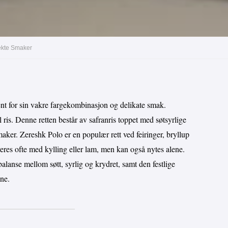
fekte Smaker
jent for sin vakre fargekombinasjon og delikate smak.
il ris. Denne retten består av safranris toppet med søtsyrlige
aker. Zereshk Polo er en populær rett ved feiringer, bryllup
veres ofte med kylling eller lam, men kan også nytes alene.
alanse mellom søtt, syrlig og krydret, samt den festlige
ne.