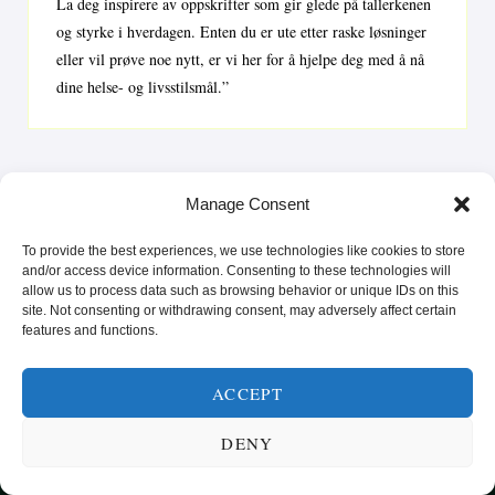
La deg inspirere av oppskrifter som gir glede på tallerkenen
og styrke i hverdagen. Enten du er ute etter raske løsninger
eller vil prøve noe nytt, er vi her for å hjelpe deg med å nå
dine helse- og livsstilsmål.”
Manage Consent
To provide the best experiences, we use technologies like cookies to store
and/or access device information. Consenting to these technologies will
allow us to process data such as browsing behavior or unique IDs on this
site. Not consenting or withdrawing consent, may adversely affect certain
features and functions.
SUNN MAT FRA HELE VERDEN
ACCEPT
KATEGORIER
SMARTE MATVALG
OM
DENY
POPULÆRE OPPSKRIFTER
FROKOST