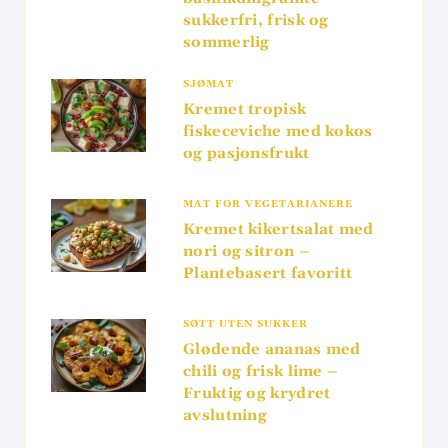
sukkerfri, frisk og
sommerlig
SJØMAT
Kremet tropisk
fiskeceviche med kokos
og pasjonsfrukt
MAT FOR VEGETARIANERE
Kremet kikertsalat med
nori og sitron –
Plantebasert favoritt
SØTT UTEN SUKKER
Glødende ananas med
chili og frisk lime –
Fruktig og krydret
avslutning