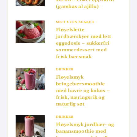
(gambas al ajillo)
SØTT UTEN SUKKER
Fløyelslette
jordbærskyer med lett
eggedosis – sukkerfri
sommerdessert med
frisk bærsmak
DRIKKER
Fløyelsmyk
bringebærsmoothie
med havre og kokos –
frisk, næringsrik og
naturlig søt
DRIKKER
Fløyelsmyk jordbær- og
banansmoothie med