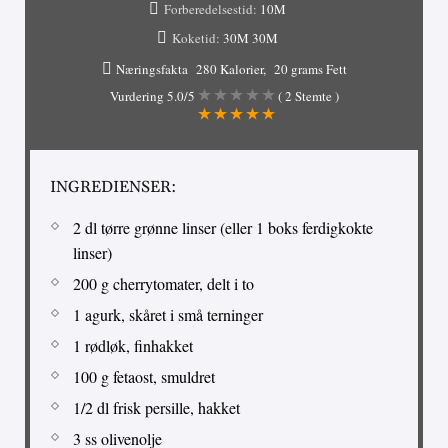
Forberedelsestid:
10M
Koketid:
30M
30M
Næringsfakta
280 Kalorier
20 grams Fett
Vurdering
5.0
/5
(
2
Stemte )
INGREDIENSER:
2 dl tørre grønne linser (eller 1 boks ferdigkokte
linser)
200 g cherrytomater, delt i to
1 agurk, skåret i små terninger
1 rødløk, finhakket
100 g fetaost, smuldret
1/2 dl frisk persille, hakket
3 ss olivenolje