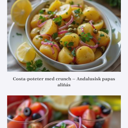
Costa-poteter med crunch – Andalusisk papas
aliñás