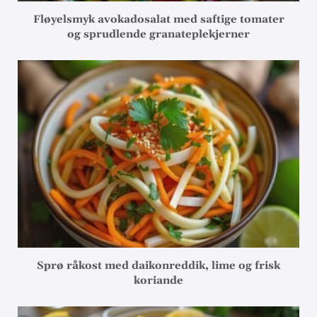
Fløyelsmyk avokadosalat med saftige tomater
og sprudlende granateplekjerner
Sprø råkost med daikonreddik, lime og frisk
koriande