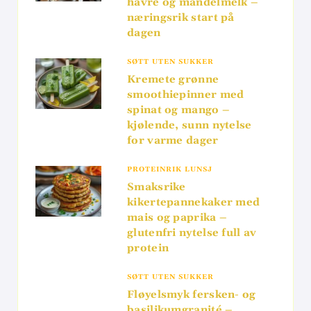
havre og mandelmelk –
næringsrik start på
dagen
SØTT UTEN SUKKER
Kremete grønne
smoothiepinner med
spinat og mango –
kjølende, sunn nytelse
for varme dager
PROTEINRIK LUNSJ
Smaksrike
kikertepannekaker med
mais og paprika –
glutenfri nytelse full av
protein
SØTT UTEN SUKKER
Fløyelsmyk fersken- og
basilikumgranité –