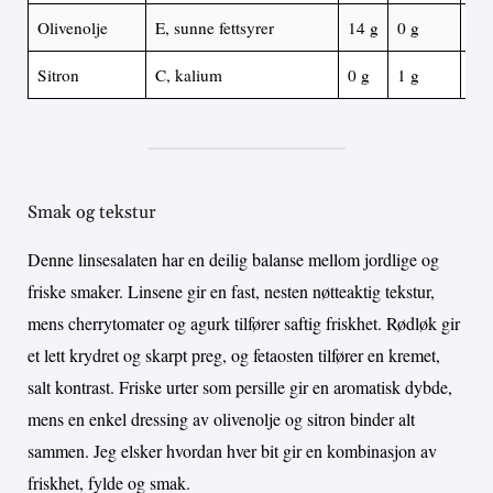
Olivenolje
E, sunne fettsyrer
14 g
0 g
0 g
Sitron
C, kalium
0 g
1 g
0 g
Smak og tekstur
Denne linsesalaten har en deilig balanse mellom jordlige og
friske smaker. Linsene gir en fast, nesten nøtteaktig tekstur,
mens cherrytomater og agurk tilfører saftig friskhet. Rødløk gir
et lett krydret og skarpt preg, og fetaosten tilfører en kremet,
salt kontrast. Friske urter som persille gir en aromatisk dybde,
mens en enkel dressing av olivenolje og sitron binder alt
sammen. Jeg elsker hvordan hver bit gir en kombinasjon av
friskhet, fylde og smak.