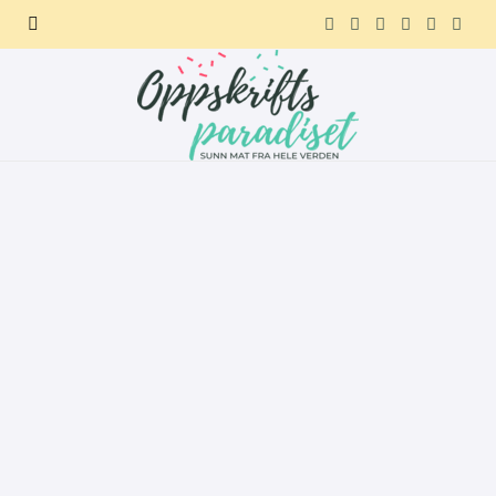
F
X
I
P
R
T
a
(
n
i
e
e
c
T
s
n
d
l
e
w
t
t
d
e
b
i
a
e
i
g
o
t
g
r
t
r
o
t
r
e
a
k
e
a
s
m
r
m
t
)