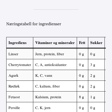
Næringstabell for ingredienser
Ingrediens
Vitaminer og mineraler
Fett
Sukker
Pro
Linser
Jern, protein, fiber
0 g
0 g
9 g
Cherrytomater
C, A, antioksidanter
0 g
3 g
1 g
Agurk
K, C, vann
0 g
2 g
0 g
Rødløk
C, kalium, fiber
0 g
2 g
1 g
Fetaost
Kalsium, protein
8 g
1 g
4 g
Persille
C, K, jern
0 g
0 g
1 g