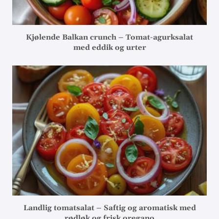
Kjølende Balkan crunch – Tomat-agurksalat
med eddik og urter
Landlig tomatsalat – Saftig og aromatisk med
rødløk og frisk oregano