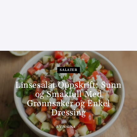
SALATER
Linsesalat Oppskrift: Sunn
og Smakfull Med
Grønnsaker og Enkel
Dressing
BY
NAINA