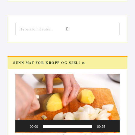
Search
for:
SUNN MAT FOR KROPP OG SJEL! 🥗
Videoavspiller
00:00
00:25