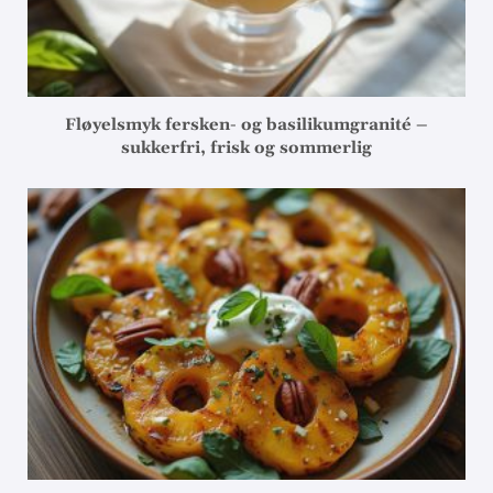
Fløyelsmyk fersken- og basilikumgranité –
sukkerfri, frisk og sommerlig