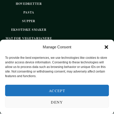
HOVEDRETTER
PASTA
SUPPER
EKSOTISKE SMAKER
MAT FOR VEGETARIANERE
Manage Consent
SUNN HVERDAGSMAT
BAKST
To provide the best experiences, we use technologies like cookies to store
and/or access device information. Consenting to these technologies will
SØTT UTEN SUKKER
allow us to process data such as browsing behavior or unique IDs on this
site. Not consenting or withdrawing consent, may adversely affect certain
features and functions.
2020 OPPSKRIFTSPARADISET - SUNNE OPPSKRIFTER FOR
HVER DAG
ACCEPT
DENY
TOP