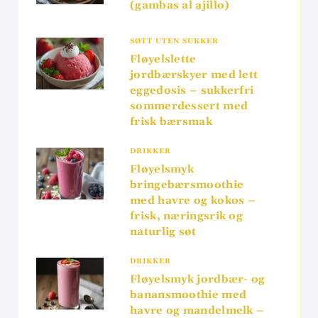
(gambas al ajillo)
SØTT UTEN SUKKER
Fløyelslette
jordbærskyer med lett
eggedosis – sukkerfri
sommerdessert med
frisk bærsmak
DRIKKER
Fløyelsmyk
bringebærsmoothie
med havre og kokos –
frisk, næringsrik og
naturlig søt
DRIKKER
Fløyelsmyk jordbær- og
banansmoothie med
havre og mandelmelk –