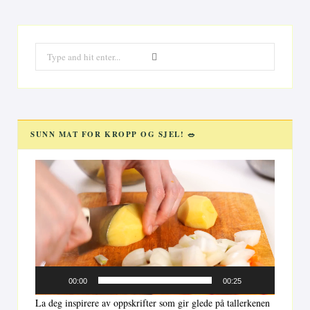
Search
for:
SUNN MAT FOR KROPP OG SJEL! 🥗
Videoavspiller
00:00
00:25
La deg inspirere av oppskrifter som gir glede på tallerkenen