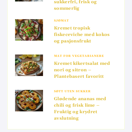
sukkerfri, frisk og
sommerlig
SJØMAT
Kremet tropisk
fiskeceviche med kokos
og pasjonsfrukt
MAT FOR VEGETARIANERE
Kremet kikertsalat med
nori og sitron –
Plantebasert favoritt
SØTT UTEN SUKKER
Glødende ananas med
chili og frisk lime –
Fruktig og krydret
avslutning