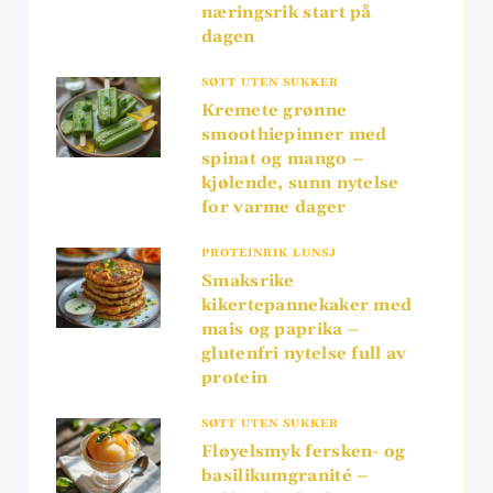
næringsrik start på
dagen
SØTT UTEN SUKKER
Kremete grønne
smoothiepinner med
spinat og mango –
kjølende, sunn nytelse
for varme dager
PROTEINRIK LUNSJ
Smaksrike
kikertepannekaker med
mais og paprika –
glutenfri nytelse full av
protein
SØTT UTEN SUKKER
Fløyelsmyk fersken- og
basilikumgranité –