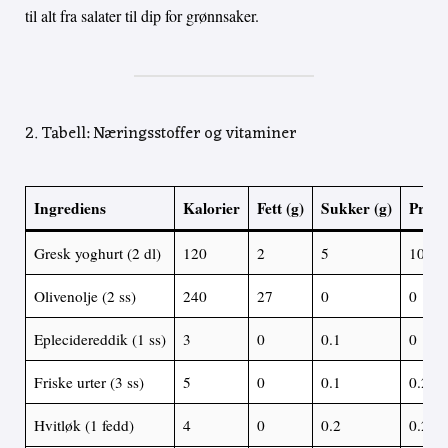
til alt fra salater til dip for grønnsaker.
2. Tabell: Næringsstoffer og vitaminer
Ingrediens
Kalorier
Fett (g)
Sukker (g)
Protei
Gresk yoghurt (2 dl)
120
2
5
10
Olivenolje (2 ss)
240
27
0
0
Eplecidereddik (1 ss)
3
0
0.1
0
Friske urter (3 ss)
5
0
0.1
0.2
Hvitløk (1 fedd)
4
0
0.2
0.2