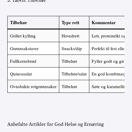
5. Tabell: Tilbehør
Tilbehør
Type rett
Kommentar
Grillet kylling
Hovedrett
Lett, proteinrikt og b
Grønnsakstaver
Snacks/dip
Perfekt til fest eller 
Fullkornsbrød
Tilbehør
Fyller godt og gir ekst
Quinoasalat
Tilbehør/salat
En god kombinasjon 
Ovnsbakte rotgrønnsaker
Tilbehør
Søte og karamellisert
Anbefalte Artikler for God Helse og Ernæring