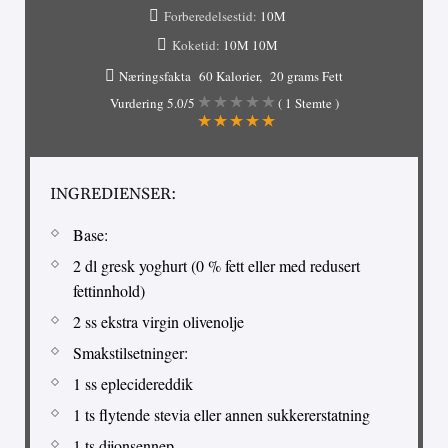
Forberedelsestid:
10M
Koketid:
10M
10M
Næringsfakta
60 Kalorier
20 grams Fett
Vurdering
5.0
/5
(
1
Stemte )
INGREDIENSER:
Base:
2 dl gresk yoghurt (0 % fett eller med redusert
fettinnhold)
2 ss ekstra virgin olivenolje
Smakstilsetninger:
1 ss eplecidereddik
1 ts flytende stevia eller annen sukkererstatning
1 ts dijonsennep