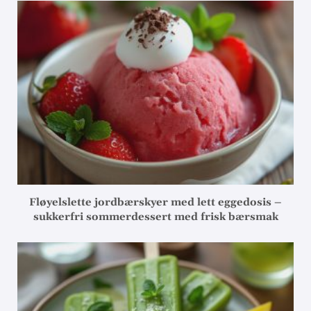
Fløyelslette jordbærskyer med lett eggedosis –
sukkerfri sommerdessert med frisk bærsmak