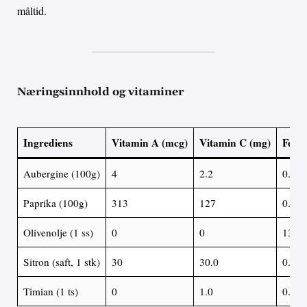
måltid.
Næringsinnhold og vitaminer
Ingrediens
Vitamin A (mcg)
Vitamin C (mg)
Fett (
Aubergine (100g)
4
2.2
0.2
Paprika (100g)
313
127
0.3
Olivenolje (1 ss)
0
0
13.5
Sitron (saft, 1 stk)
30
30.0
0.1
Timian (1 ts)
0
1.0
0.1