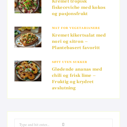
Kremet tropisk
fiskeceviche med kokos
og pasjonsfrukt
MAT FOR VEGETARIANERE
Kremet kikertsalat med
nori og sitron –
Plantebasert favoritt
SØTT UTEN SUKKER
Glødende ananas med
chili og frisk lime –
Fruktig og krydret
avslutning
Search