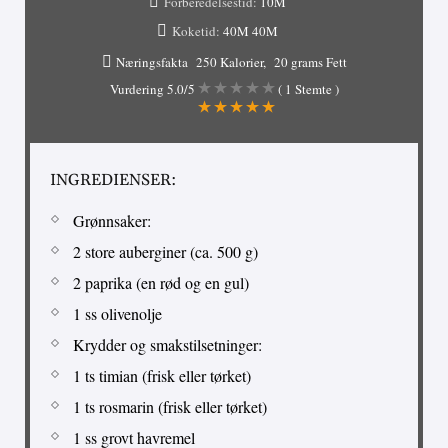
Forberedelsestid:
10M
Koketid:
40M
40M
Næringsfakta
250 Kalorier
20 grams Fett
Vurdering
5.0
/5
(
1
Stemte )
INGREDIENSER:
Grønnsaker:
2 store auberginer (ca. 500 g)
2 paprika (en rød og en gul)
1 ss olivenolje
Krydder og smakstilsetninger:
1 ts timian (frisk eller tørket)
1 ts rosmarin (frisk eller tørket)
1 ss grovt havremel