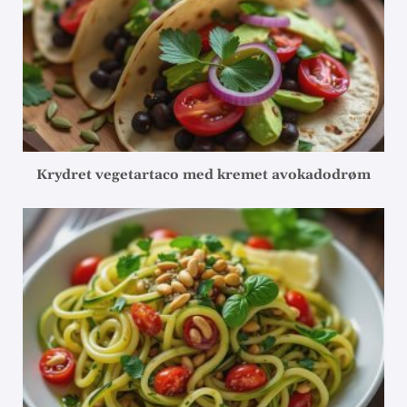
Krydret vegetartaco med kremet avokadodrøm