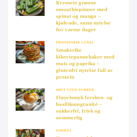
Kremete grønne
smoothiepinner med
spinat og mango –
kjølende, sunn nytelse
for varme dager
PROTEINRIK LUNSJ
Smaksrike
kikertepannekaker med
mais og paprika –
glutenfri nytelse full av
protein
SØTT UTEN SUKKER
Fløyelsmyk fersken- og
basilikumgranité –
sukkerfri, frisk og
sommerlig
SJØMAT