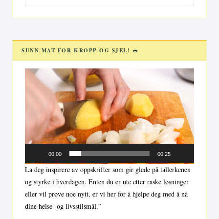
for:
SUNN MAT FOR KROPP OG SJEL! 🥗
Videoavspiller
00:00
00:25
La deg inspirere av oppskrifter som gir glede på tallerkenen
og styrke i hverdagen. Enten du er ute etter raske løsninger
eller vil prøve noe nytt, er vi her for å hjelpe deg med å nå
dine helse- og livsstilsmål.”