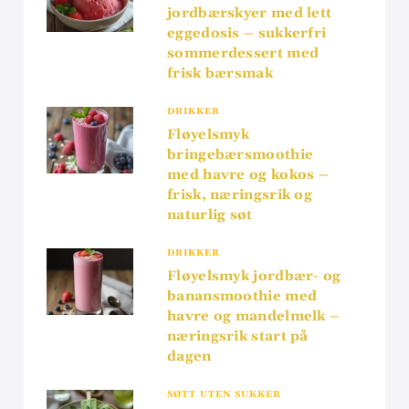
jordbærskyer med lett
eggedosis – sukkerfri
sommerdessert med
frisk bærsmak
DRIKKER
Fløyelsmyk
bringebærsmoothie
med havre og kokos –
frisk, næringsrik og
naturlig søt
DRIKKER
Fløyelsmyk jordbær- og
banansmoothie med
havre og mandelmelk –
næringsrik start på
dagen
SØTT UTEN SUKKER