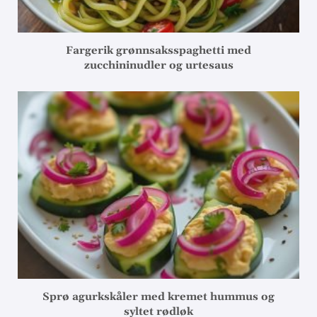
Fargerik grønnsaksspaghetti med
zucchininudler og urtesaus
Sprø agurkskåler med kremet hummus og
syltet rødløk