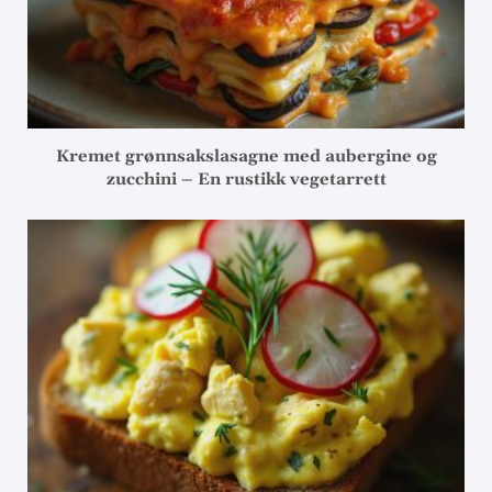
Kremet grønnsakslasagne med aubergine og
zucchini – En rustikk vegetarrett