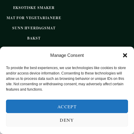
EKSOTISKE SMAKER
MAT FOR VEGETARIANERE
SUNN HVERDAGSMAT
BAKST
SØTT UTEN SUKKER
Manage Consent
To provide the best experiences, we use technologies like cookies to store
2020 OPPSKRIFTSPARADISET - SUNNE OPPSKRIFTER FOR
and/or access device information. Consenting to these technologies will
HVER DAG
allow us to process data such as browsing behavior or unique IDs on this
site. Not consenting or withdrawing consent, may adversely affect certain
features and functions.
TOP
ACCEPT
DENY