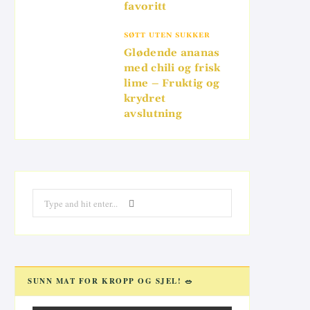
favoritt
SØTT UTEN SUKKER
Glødende ananas
med chili og frisk
lime – Fruktig og
krydret
avslutning
Search
for:
SUNN MAT FOR KROPP OG SJEL! 🥗