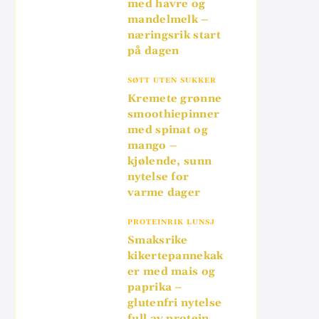
med havre og
mandelmelk –
næringsrik start
på dagen
SØTT UTEN SUKKER
Kremete grønne
smoothiepinner
med spinat og
mango –
kjølende, sunn
nytelse for
varme dager
PROTEINRIK LUNSJ
Smaksrike
kikertepannekak
er med mais og
paprika –
glutenfri nytelse
full av protein