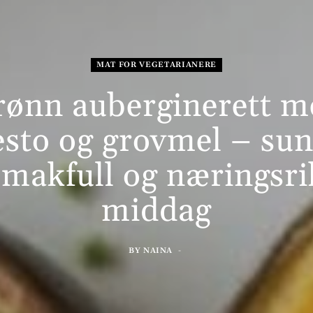
MAT FOR VEGETARIANERE
rønn auberginerett m
esto og grovmel – sun
smakfull og næringsri
middag
BY
NAINA