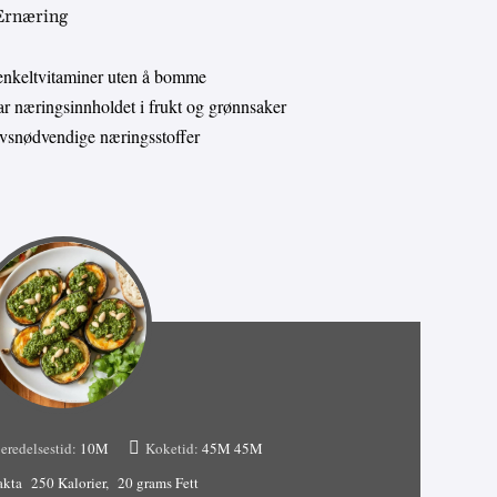
 Ernæring
enkeltvitaminer uten å bomme
 næringsinnholdet i frukt og grønnsaker
livsnødvendige næringsstoffer
eredelsestid:
10M
Koketid:
45M
45M
akta
250 Kalorier
20 grams Fett