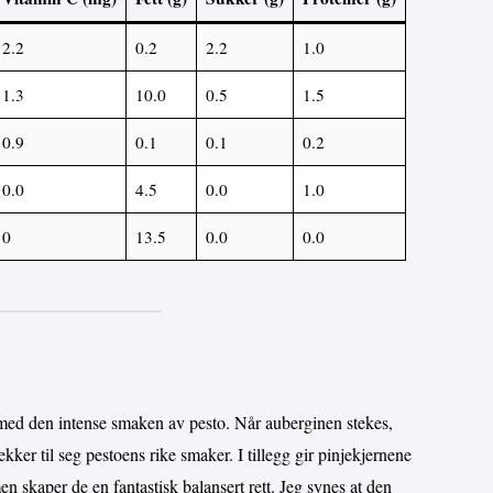
2.2
0.2
2.2
1.0
1.3
10.0
0.5
1.5
0.9
0.1
0.1
0.2
0.0
4.5
0.0
1.0
0
13.5
0.0
0.0
ed den intense smaken av pesto. Når auberginen stekes,
kker til seg pestoens rike smaker. I tillegg gir pinjekjernene
n skaper de en fantastisk balansert rett. Jeg synes at den