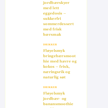
jordbærskyer
med lett
eggedosis –
sukkerfri
sommerdessert
med frisk
bærsmak
DRIKKER
Fløyelsmyk
bringebærsmoot
hie med havre og
kokos – frisk,
næringsrik og
naturlig søt
DRIKKER
Fløyelsmyk
jordbær- og
banansmoothie