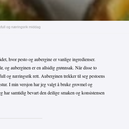
full og næringsrik middag
et, hvor pesto og aubergine er vanlige ingredienser.
 år, og auberginen er en allsidig grønnsak. Når disse to
ll og næringsrik rett. Auberginen trekker til seg pestoens
kstur. I min versjon har jeg valgt å bruke grovmel og
jeg har samtidig bevart den deilige smaken og konsistensen