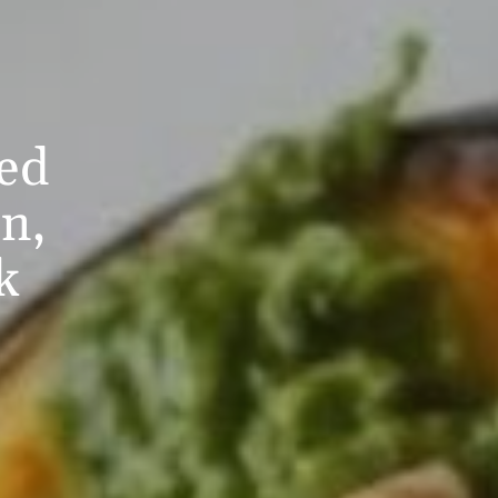
ed
n,
k