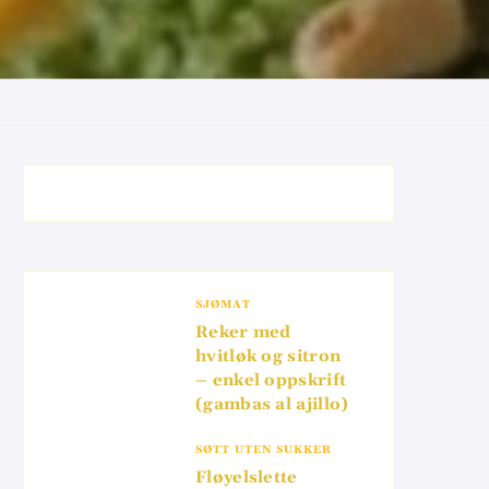
SJØMAT
Reker med
hvitløk og sitron
– enkel oppskrift
(gambas al ajillo)
SØTT UTEN SUKKER
Fløyelslette