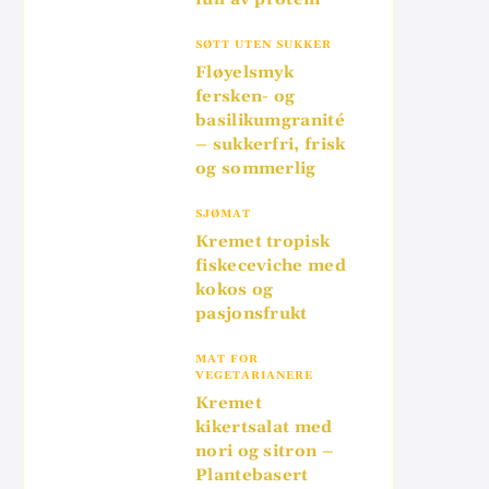
SØTT UTEN SUKKER
Fløyelsmyk
fersken- og
basilikumgranité
– sukkerfri, frisk
og sommerlig
SJØMAT
Kremet tropisk
fiskeceviche med
kokos og
pasjonsfrukt
MAT FOR
VEGETARIANERE
Kremet
kikertsalat med
nori og sitron –
Plantebasert