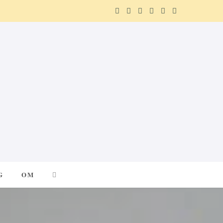
F
X
I
P
R
T
a
(
n
i
e
e
c
T
s
n
d
l
e
w
t
t
d
e
b
i
a
e
i
g
o
t
g
r
t
r
o
t
r
e
a
k
e
a
s
m
G
OM
r
m
t
)