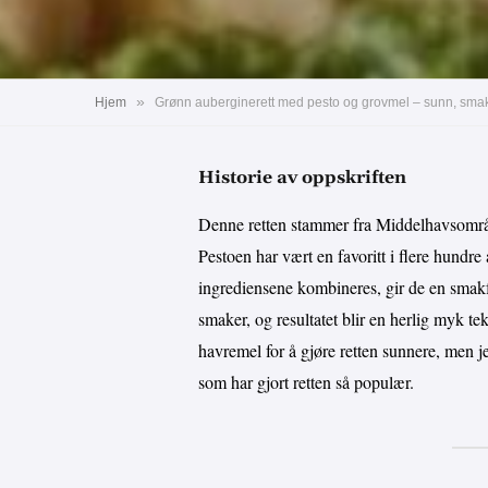
»
Hjem
Grønn auberginerett med pesto og grovmel – sunn, smak
Historie av oppskriften
Denne retten stammer fra Middelhavsområd
Pestoen har vært en favoritt i flere hundre
ingrediensene kombineres, gir de en smakfu
smaker, og resultatet blir en herlig myk te
havremel for å gjøre retten sunnere, men 
som har gjort retten så populær.