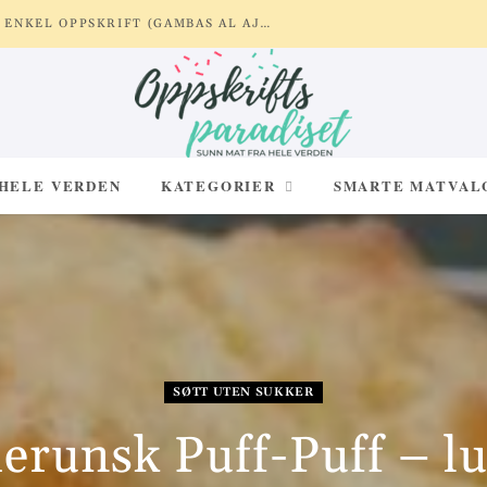
REKER MED HVITLØK OG SITRON – ENKEL OPPSKRIFT (GAMBAS AL AJILLO)
 HELE VERDEN
KATEGORIER
SMARTE MATVAL
SØTT UTEN SUKKER
runsk Puff-Puff – lu