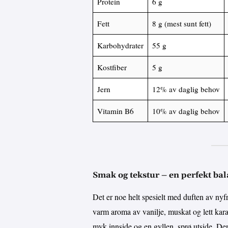
Protein
6 g
Fett
8 g (mest sunt fett)
Karbohydrater
55 g
Kostfiber
5 g
Jern
12% av daglig behov
Vitamin B6
10% av daglig behov
Smak og tekstur – en perfekt ba
Det er noe helt spesielt med duften av nyfr
varm aroma av vanilje, muskat og lett kara
myk innside og en gyllen, sprø utside. Den