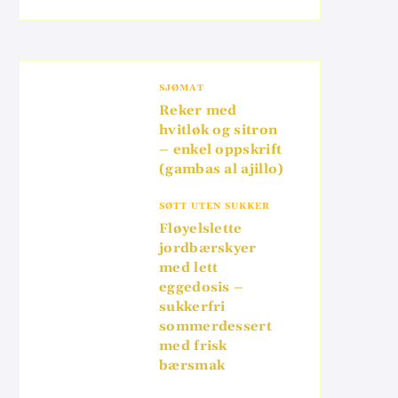
SJØMAT
Reker med
hvitløk og sitron
– enkel oppskrift
(gambas al ajillo)
SØTT UTEN SUKKER
Fløyelslette
jordbærskyer
med lett
eggedosis –
sukkerfri
sommerdessert
med frisk
bærsmak