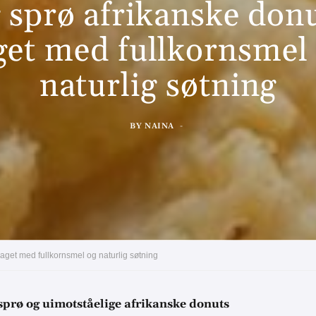
 sprø afrikanske don
get med fullkornsmel
naturlig søtning
BY
NAINA
laget med fullkornsmel og naturlig søtning
sprø og uimotståelige afrikanske donuts