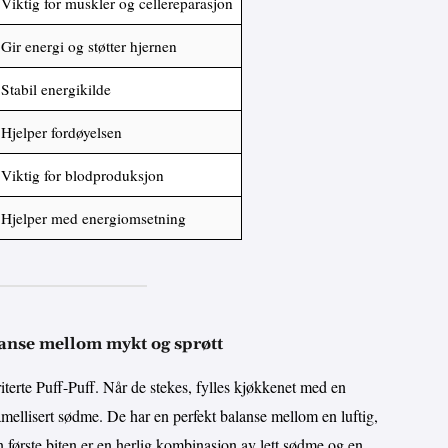
Viktig for muskler og cellereparasjon
Gir energi og støtter hjernen
Stabil energikilde
Hjelper fordøyelsen
Viktig for blodproduksjon
Hjelper med energiomsetning
lanse mellom mykt og sprøtt
iterte Puff-Puff. Når de stekes, fylles kjøkkenet med en
mellisert sødme. De har en perfekt balanse mellom en luftig,
 første biten er en herlig kombinasjon av lett sødme og en