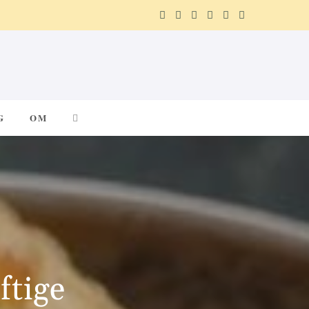
F
X
I
P
R
T
a
(
n
i
e
e
c
T
s
n
d
l
e
w
t
t
d
e
G
OM
b
i
a
e
i
g
o
t
g
r
t
r
o
t
r
e
a
k
e
a
s
m
r
m
t
ftige
)