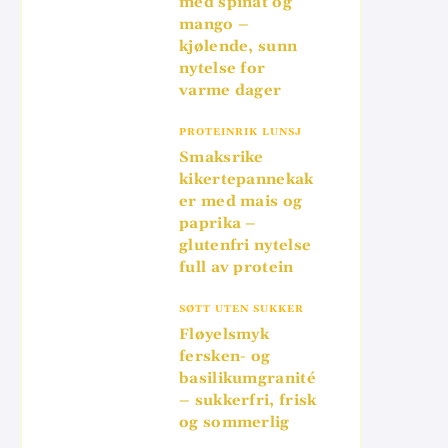
med spinat og
mango –
kjølende, sunn
nytelse for
varme dager
PROTEINRIK LUNSJ
Smaksrike
kikertepannekak
er med mais og
paprika –
glutenfri nytelse
full av protein
SØTT UTEN SUKKER
Fløyelsmyk
fersken- og
basilikumgranité
– sukkerfri, frisk
og sommerlig