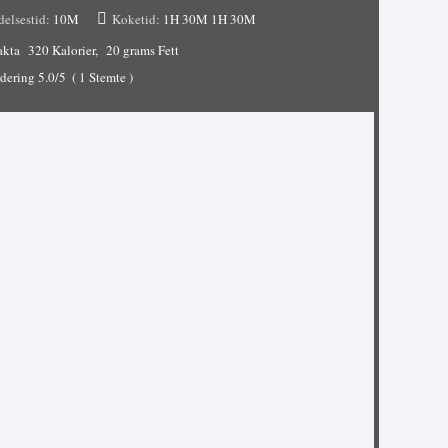
delsestid:
10M
Koketid:
1H 30M
1H 30M
akta
320 Kalorier
20 grams Fett
dering
5.0
/5
(
1
Stemte )