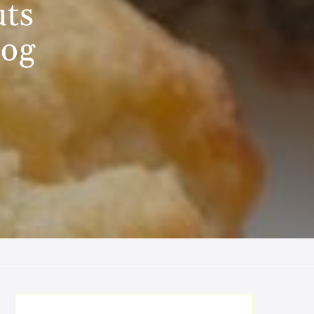
uts
 og