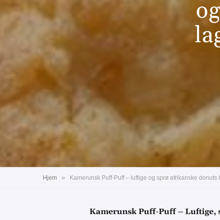
og
la
»
Hjem
Kamerunsk Puff-Puff – luftige og sprø afrikanske donuts 
Kamerunsk Puff-Puff – Luftige, 