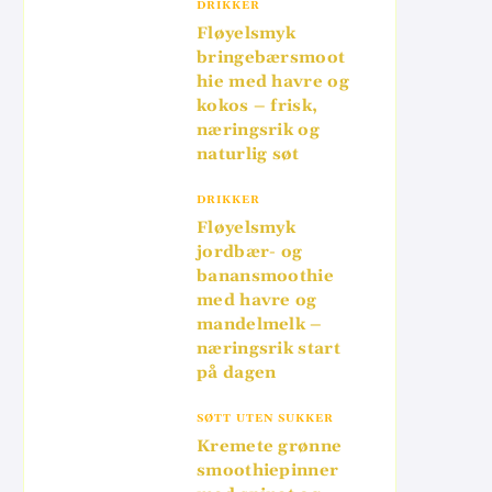
DRIKKER
Fløyelsmyk
bringebærsmoot
hie med havre og
kokos – frisk,
næringsrik og
naturlig søt
DRIKKER
Fløyelsmyk
jordbær- og
banansmoothie
med havre og
mandelmelk –
næringsrik start
på dagen
SØTT UTEN SUKKER
Kremete grønne
smoothiepinner