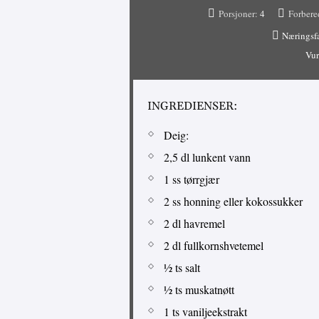
Porsjoner:
4
Forbere
Næringsf
Vur
INGREDIENSER:
Deig:
2,5 dl lunkent vann
1 ss tørrgjær
2 ss honning eller kokossukker
2 dl havremel
2 dl fullkornshvetemel
½ ts salt
½ ts muskatnøtt
1 ts vaniljeekstrakt