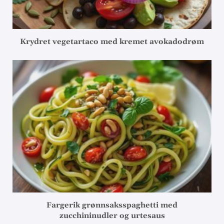
Krydret vegetartaco med kremet avokadodrøm
Fargerik grønnsaksspaghetti med
zucchininudler og urtesaus