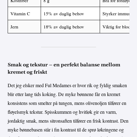
Kostfiber
8 g
Bra for fordøyelse
Vitamin C
15% av daglig behov
Styrker immunfor
Jern
18% av daglig behov
Viktig for blodpr
Smak og tekstur – en perfekt balanse mellom
kremet og friskt
Det jeg elsker med Ful Medames er hvor rik og fyldig smaken
blir etter lang tids koking. De myke bønnene får en kremet
konsistens som smelter på tungen, mens olivenoljen tilfører en
fløyelsmyk tekstur. Spisskummen og hvitløk gir en varm,
jordaktig smak, mens sitronsaften tilfører en frisk kontrast. Den
myke bønnebasen står i fin kontrast til de sprø løkringene og