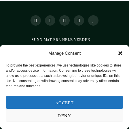
SUNN MAT FRA HELE VERDEN
KATEGORIER
SMARTE MATVALG
OM
Manage Consent
POPULÆRE OPPSKRIFTER
To provide the best experiences, we use technologies like cookies to store
FROKOST
and/or access device information. Consenting to these technologies will
HOVEDRETTER
allow us to process data such as browsing behavior or unique IDs on this
site. Not consenting or withdrawing consent, may adversely affect certain
PASTA
features and functions.
SUPPER
ACCEPT
EKSOTISKE SMAKER
MAT FOR VEGETARIANERE
DENY
SUNN HVERDAGSMAT