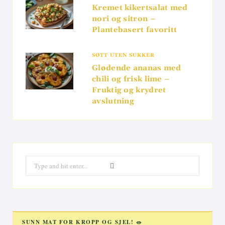
Kremet kikertsalat med
nori og sitron –
Plantebasert favoritt
SØTT UTEN SUKKER
Glødende ananas med
chili og frisk lime –
Fruktig og krydret
avslutning
Search
for:
SUNN MAT FOR KROPP OG SJEL! 🥗