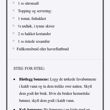
1 ss sitronsaft
Topping og servering:
1 tomat, finhakket
½ rødløk, i tynne skiver
2 ss hakket koriander
1 ss ristede sesamfrø
Fullkornsbrød eller havreflattbrød
STEG FOR STEG:
Bløtlegg bønnene:
Legg de tørkede favabønnene
i kaldt vann og la dem trekke over natten. Skyll
dem godt før bruk. Hvis du bruker hermetiske
bønner, skyll dem godt i kaldt vann.
Kok bønnene:
Ha bønnene i en kjele med en