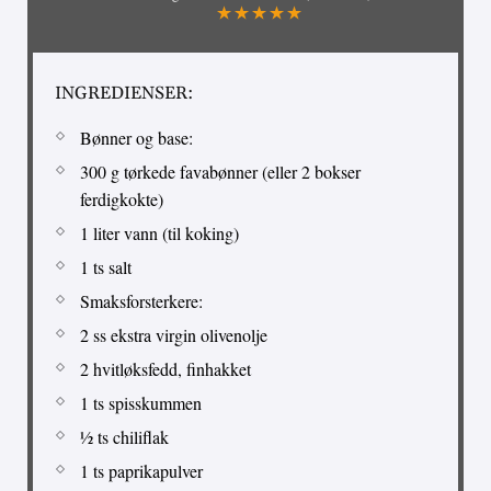
INGREDIENSER:
Bønner og base:
300 g tørkede favabønner (eller 2 bokser
ferdigkokte)
1 liter vann (til koking)
1 ts salt
Smaksforsterkere:
2 ss ekstra virgin olivenolje
2 hvitløksfedd, finhakket
1 ts spisskummen
½ ts chiliflak
1 ts paprikapulver