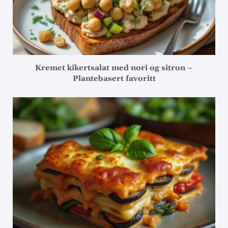
Kremet kikertsalat med nori og sitron –
Plantebasert favoritt