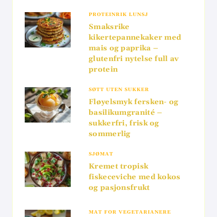
PROTEINRIK LUNSJ
Smaksrike
kikertepannekaker med
mais og paprika –
glutenfri nytelse full av
protein
SØTT UTEN SUKKER
Fløyelsmyk fersken- og
basilikumgranité –
sukkerfri, frisk og
sommerlig
SJØMAT
Kremet tropisk
fiskeceviche med kokos
og pasjonsfrukt
MAT FOR VEGETARIANERE