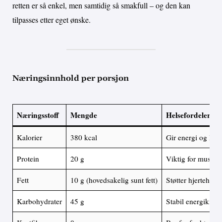
retten er så enkel, men samtidig så smakfull – og den kan
tilpasses etter eget ønske.
Næringsinnhold per porsjon
Næringsstoff
Mengde
Helsefordeler
Kalorier
380 kcal
Gir energi og lan
Protein
20 g
Viktig for muskler
Fett
10 g (hovedsakelig sunt fett)
Støtter hjertehels
Karbohydrater
45 g
Stabil energikilde