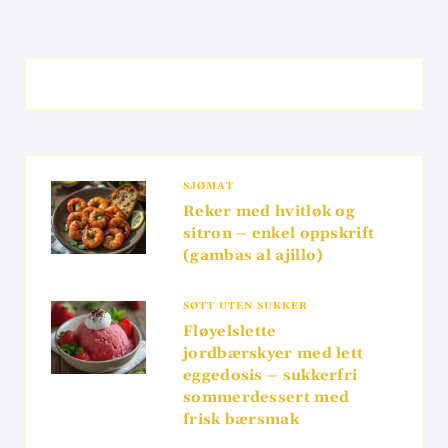
SJØMAT
Reker med hvitløk og
sitron – enkel oppskrift
(gambas al ajillo)
SØTT UTEN SUKKER
Fløyelslette
jordbærskyer med lett
eggedosis – sukkerfri
sommerdessert med
frisk bærsmak