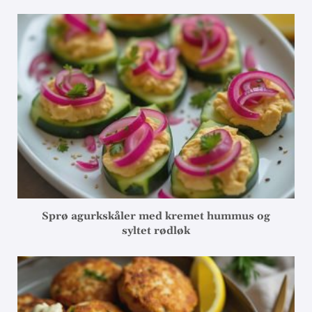
Sprø agurkskåler med kremet hummus og
syltet rødløk