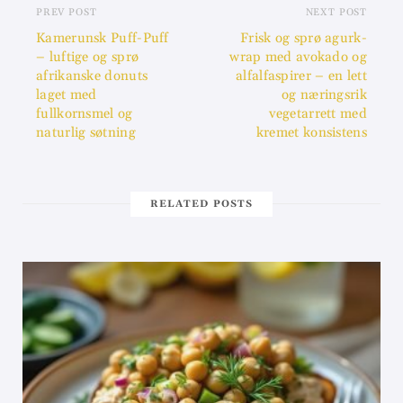
PREV POST
NEXT POST
Kamerunsk Puff-Puff
Frisk og sprø agurk-
– luftige og sprø
wrap med avokado og
afrikanske donuts
alfalfaspirer – en lett
laget med
og næringsrik
fullkornsmel og
vegetarrett med
naturlig søtning
kremet konsistens
RELATED POSTS