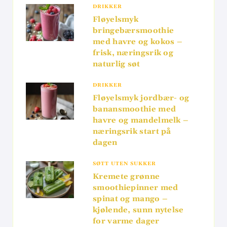
DRIKKER
Fløyelsmyk
bringebærsmoothie
med havre og kokos –
frisk, næringsrik og
naturlig søt
DRIKKER
Fløyelsmyk jordbær- og
banansmoothie med
havre og mandelmelk –
næringsrik start på
dagen
SØTT UTEN SUKKER
Kremete grønne
smoothiepinner med
spinat og mango –
kjølende, sunn nytelse
for varme dager