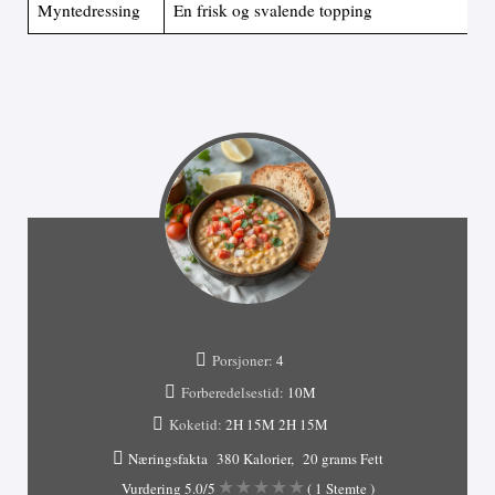
Myntedressing
En frisk og svalende topping
Porsjoner:
4
Forberedelsestid:
10M
Koketid:
2H 15M
2H 15M
Næringsfakta
380 Kalorier
20 grams Fett
Vurdering
5.0
/5
(
1
Stemte )