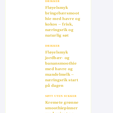
DRIKKER
Fløyelsmyk
bringebærsmoot
hie med havre og
kokos – frisk,
næringsrik og
naturlig søt
DRIKKER
Fløyelsmyk
jordbær- og
banansmoothie
med havre og
mandelmelk –
næringsrik start
på dagen
SØTT UTEN SUKKER
Kremete grønne
smoothiepinner