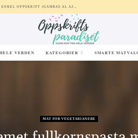
REKER MED HVITLØK OG SITRON – ENKEL OPPSKRIFT (GAMBAS AL AJILLO)
 HELE VERDEN
KATEGORIER
SMARTE MATVAL
MAT FOR VEGETARIANERE
emet fullkornspasta 