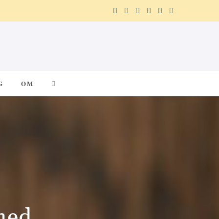
F
X
I
P
R
T
a
(
n
i
e
e
c
T
s
n
d
l
e
w
t
t
d
e
G
OM
b
i
a
e
i
g
o
t
g
r
t
r
o
t
r
e
a
k
e
a
s
m
r
m
t
)
med