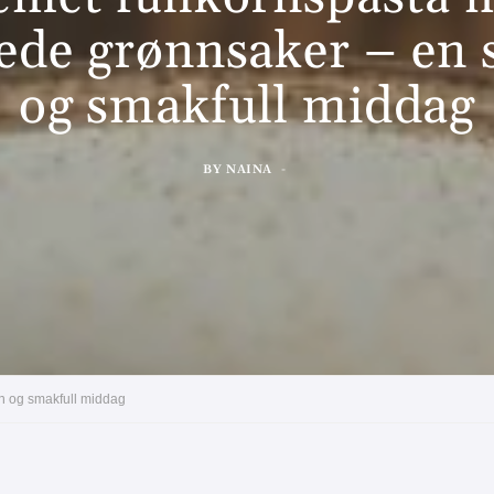
lede grønnsaker – en
og smakfull middag
BY
NAINA
nn og smakfull middag