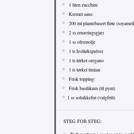
1 liten zucchini
Kremet saus:
200 ml plantebasert fløte (soyamel
2 ss ernæringsgjær
1 ss olivenolje
1 ts hvitløkspulver
1 ts tørket oregano
1 ts tørket timian
Frisk topping:
Frisk basilikum (til pynt)
1 ss solsikkefrø (valgfritt)
STEG FOR STEG: