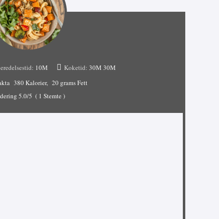
eredelsestid:
10М
Koketid:
30М
30М
akta
380 Kalorier
20 grams Fett
dering
5.0
/5
(
1
Stemte )