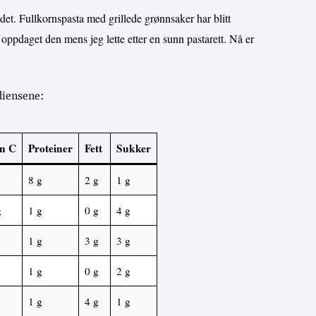
t. Fullkornspasta med grillede grønnsaker har blitt
 oppdaget den mens jeg lette etter en sunn pastarett. Nå er
diensene:
n C
Proteiner
Fett
Sukker
8 g
2 g
1 g
g
1 g
0 g
4 g
1 g
3 g
3 g
1 g
0 g
2 g
1 g
4 g
1 g