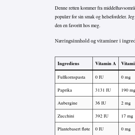
Denne retten kommer fra middelhavsområde
populær for sin smak og helsefordeler. Jeg
den en favoritt hos meg.
Næringsinnhold og vitaminer i ingre
Ingrediens
Vitamin A
Vitami
Fullkornspasta
0 IU
0 mg
Paprika
3131 IU
190 m
Aubergine
36 IU
2 mg
Zucchini
392 IU
17 mg
Plantebasert fløte
0 IU
0 mg