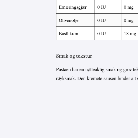
Ernæringsgjær
0 IU
0 mg
Olivenolje
0 IU
0 mg
Basilikum
0 IU
18 mg
Smak og tekstur
Pastaen har en nøtteaktig smak og grov teks
røyksmak. Den kremete sausen binder alt 