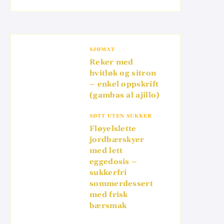
SJØMAT
Reker med
hvitløk og sitron
– enkel oppskrift
(gambas al ajillo)
SØTT UTEN SUKKER
Fløyelslette
jordbærskyer
med lett
eggedosis –
sukkerfri
sommerdessert
med frisk
bærsmak