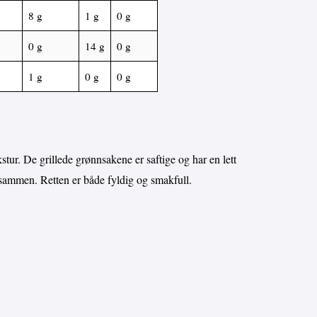
8 g
1 g
0 g
0 g
14 g
0 g
1 g
0 g
0 g
tur. De grillede grønnsakene er saftige og har en lett
sammen. Retten er både fyldig og smakfull.