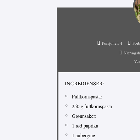
Porsjoner:
4
Forb
Næringsf
Vur
INGREDIENSER:
Fullkornspasta:
250 g fullkornspasta
Grønnsaker:
1 rød paprika
1 aubergine