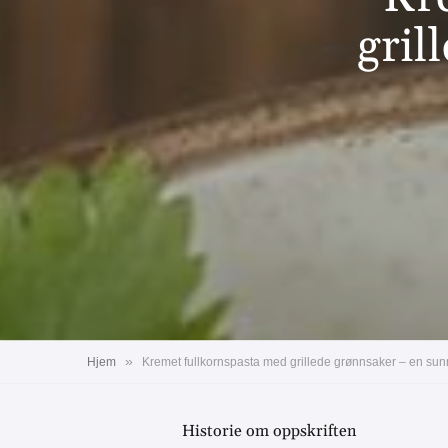
gril
»
Hjem
Kremet fullkornspasta med grillede grønnsaker – en su
Historie om oppskriften