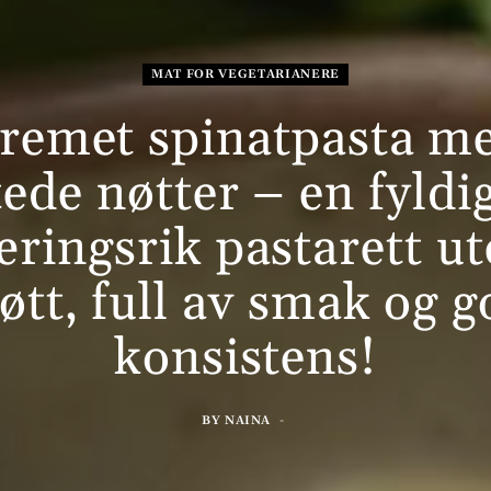
MAT FOR VEGETARIANERE
remet spinatpasta m
tede nøtter – en fyldi
ringsrik pastarett u
øtt, full av smak og 
konsistens!
BY
NAINA