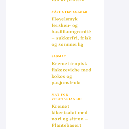
SØTT UTEN SUKKER
Fløyelsmyk
fersken- og
basilikumgranité
– sukkerfri, frisk
og sommerlig
SJØMAT
Kremet tropisk
fiskeceviche med
kokos og
pasjonsfrukt
MAT FOR
VEGETARIANERE
Kremet
kikertsalat med
nori og sitron –
Plantebasert