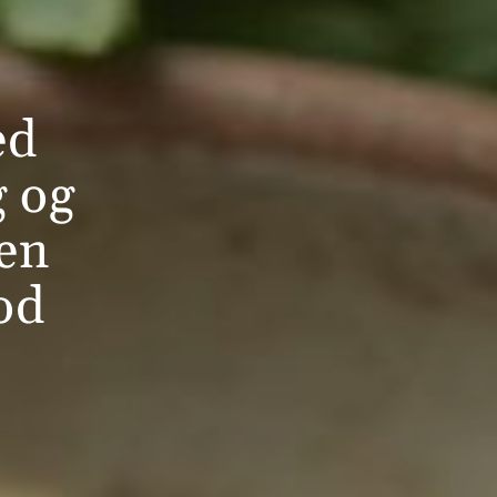
ed
g og
ten
god