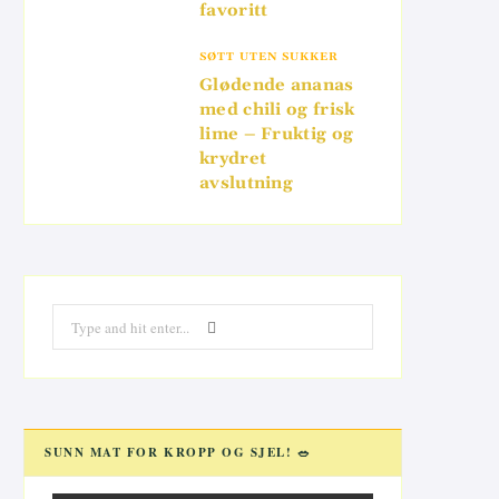
favoritt
SØTT UTEN SUKKER
Glødende ananas
med chili og frisk
lime – Fruktig og
krydret
avslutning
Search
for:
SUNN MAT FOR KROPP OG SJEL! 🥗