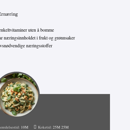
 Ernæring
enkeltvitaminer uten å bomme
 næringsinnholdet i frukt og grønnsaker
livsnødvendige næringsstoffer
eredelsestid:
10М
Koketid:
25М
25М