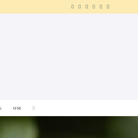
F
X
I
P
R
T
a
(
n
i
e
e
c
T
s
n
d
l
e
w
t
t
d
e
b
i
a
e
i
g
o
t
g
r
t
r
o
t
r
e
a
k
e
a
s
m
G
OM
r
m
t
)