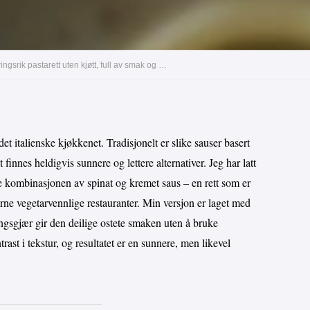
Kremet spinatpasta med ristede nøtter – en fyldig og næringsrik pastarett uten kjøtt, full av smak og god konsistens!
det italienske kjøkkenet. Tradisjonelt er slike sauser basert
finnes heldigvis sunnere og lettere alternativer. Jeg har latt
 kombinasjonen av spinat og kremet saus – en rett som er
moderne vegetarvennlige restauranter. Min versjon er laget med
ringsgjær gir den deilige ostete smaken uten å bruke
trast i tekstur, og resultatet er en sunnere, men likevel