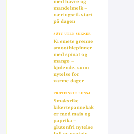
med havre og
mandelmelk –
næringsrik start
på dagen
SØTT UTEN SUKKER
Kremete grønne
smoothiepinner
med spinat og
mango –
kjølende, sunn
nytelse for
varme dager
PROTEINRIK LUNSJ
Smaksrike
kikertepannekak
er med mais og
paprika –
glutenfri nytelse
full av protein