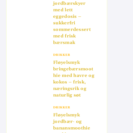
jordbærskyer
med lett
eggedosis –
sukkerfri
sommerdessert
med frisk
bærsmak
DRIKKER
Fløyelsmyk
bringebærsmoot
hie med havre og
kokos – frisk,
næringsrik og
naturlig søt
DRIKKER
Fløyelsmyk
jordbær- og
banansmoothie