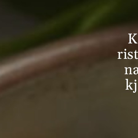
K
ris
næ
kj