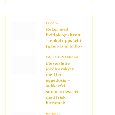
SJØMAT
Reker med
hvitløk og sitron
– enkel oppskrift
(gambas al ajillo)
SØTT UTEN SUKKER
Fløyelslette
jordbærskyer
med lett
eggedosis –
sukkerfri
sommerdessert
med frisk
bærsmak
DRIKKER