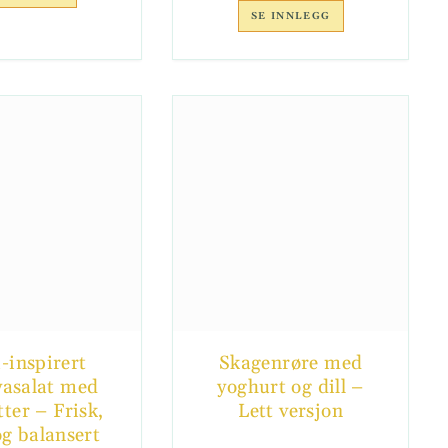
SE INNLEGG
-inspirert
Skagenrøre med
asalat med
yoghurt og dill –
ter – Frisk,
Lett versjon
og balansert