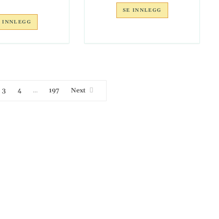
SE INNLEGG
 INNLEGG
3
4
197
Next
…