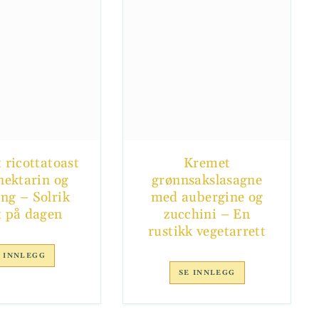
 ricottatoast
Kremet
ektarin og
grønnsakslasagne
ng – Solrik
med aubergine og
t på dagen
zucchini – En
rustikk vegetarrett
 INNLEGG
SE INNLEGG