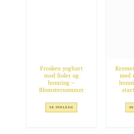
Frosken yoghurt
Kremet
med fioler og
med n
honning –
honni
Blomstersommer
star
SE INNLEGG
SE