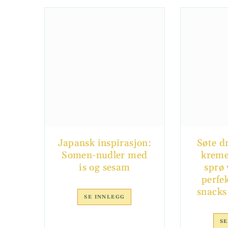
Japansk inspirasjon:
Søte d
Somen-nudler med
kreme
is og sesam
sprø 
perfe
snacks 
SE INNLEGG
SE