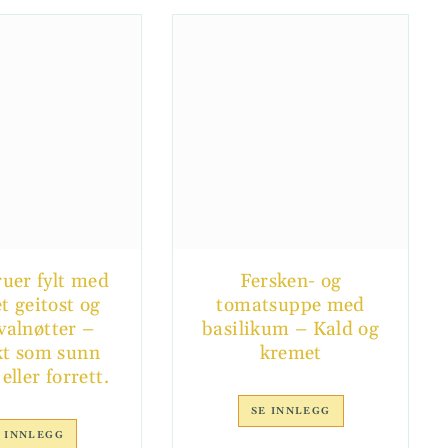
ruer fylt med
Fersken- og
t geitost og
tomatsuppe med
valnøtter –
basilikum – Kald og
kt som sunn
kremet
eller forrett.
SE INNLEGG
 INNLEGG