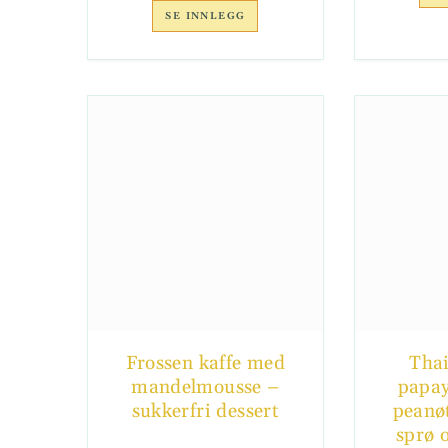
SE INNLEGG
Frossen kaffe med
Thai
mandelmousse –
papay
sukkerfri dessert
peanøt
sprø 