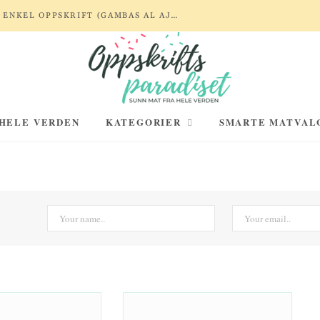
REKER MED HVITLØK OG SITRON – ENKEL OPPSKRIFT (GAMBAS AL AJILLO)
 HELE VERDEN
KATEGORIER
SMARTE MATVAL