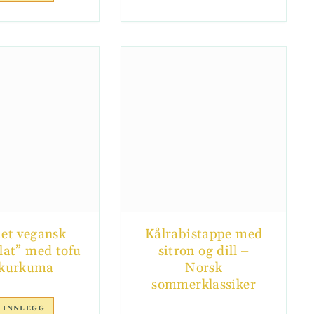
et vegansk
Kålrabistappe med
lat” med tofu
sitron og dill –
 kurkuma
Norsk
sommerklassiker
 INNLEGG