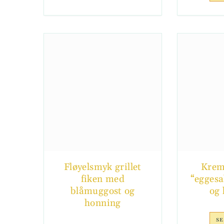
Fløyelsmyk grillet
Krem
fiken med
“eggesa
blåmuggost og
og
honning
SE