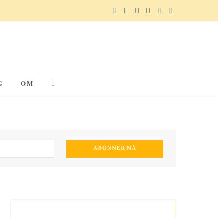
F
X
I
P
R
T
a
(
n
i
e
e
c
T
s
n
d
l
e
w
t
t
d
e
G
OM
b
i
a
e
i
g
o
t
g
r
t
r
o
t
r
e
a
k
e
a
s
m
r
m
t
)