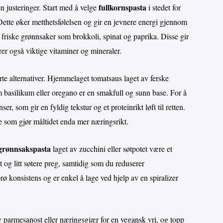
fullkornspasta
n justeringer. Start med å velge
i stedet for
 Dette øker metthetsfølelsen og gir en jevnere energi gjennom
 friske grønnsaker som brokkoli, spinat og paprika. Disse gir
rer også viktige vitaminer og mineraler.
rte alternativer. Hjemmelaget tomatsaus laget av ferske
som basilikum eller oregano er en smakfull og sunn base. For å
er, som gir en fyldig tekstur og et proteinrikt løft til retten.
noe som gjør måltidet enda mer næringsrikt.
grønnsakspasta
laget av zucchini eller søtpotet være et
kt og litt søtere preg, samtidig som du reduserer
 konsistens og er enkel å lage ved hjelp av en spiralizer
 av parmesanost eller næringsgjær for en vegansk vri, og topp