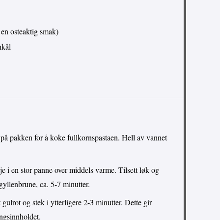
i en osteaktig smak)
nkål
på pakken for å koke fullkornspastaen. Hell av vannet
e i en stor panne over middels varme. Tilsett løk og
 gyllenbrune, ca. 5-7 minutter.
 gulrot og stek i ytterligere 2-3 minutter. Dette gir
ngsinnholdet.