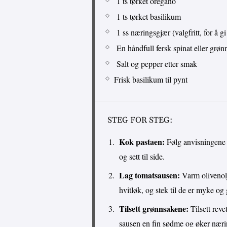
1 ts tørket oregano
1 ts tørket basilikum
1 ss næringsgjær (valgfritt, for å g
En håndfull fersk spinat eller grøn
Salt og pepper etter smak
Frisk basilikum til pynt
STEG FOR STEG:
Kok pastaen:
Følg anvisningene 
og sett til side.
Lag tomatsausen:
Varm olivenolj
hvitløk, og stek til de er myke og
Tilsett grønnsakene:
Tilsett revet
sausen en fin sødme og øker næri