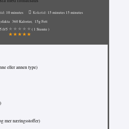
sta med tomatsaus
tid:
10 minutes
Koketid:
15 minutes
15 minutes
sfakta
360 Kalorier
15g Fett
5.0
/5
(
1
Stemte )
nne eller annen type)
)
 og mer næringsstoffer)