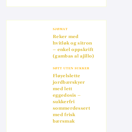
SJØMAT
Reker med
hvitløk og sitron
– enkel oppskrift
(gambas al ajillo)
SØTT UTEN SUKKER
Fløyelslette
jordbærskyer
med lett
eggedosis –
sukkerfri
sommerdessert
med frisk
bærsmak