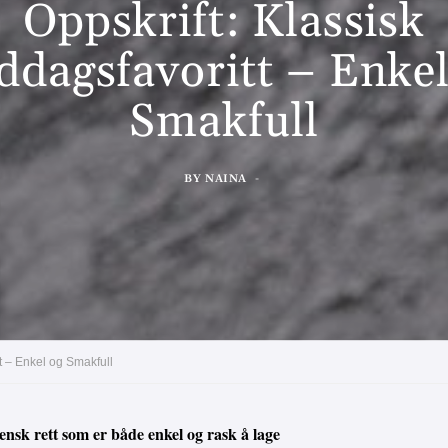
Oppskrift: Klassisk
ddagsfavoritt – Enkel
Smakfull
BY
NAINA
t – Enkel og Smakfull
iensk rett som er både enkel og rask å lage