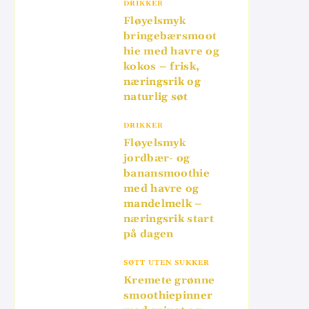
DRIKKER
Fløyelsmyk
bringebærsmoot
hie med havre og
kokos – frisk,
næringsrik og
naturlig søt
DRIKKER
Fløyelsmyk
jordbær- og
banansmoothie
med havre og
mandelmelk –
næringsrik start
på dagen
SØTT UTEN SUKKER
Kremete grønne
smoothiepinner