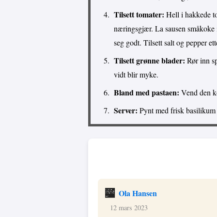
Tilsett tomater:
Hell i hakkede t
næringsgjær. La sausen småkoke i
seg godt. Tilsett salt og pepper et
Tilsett grønne blader:
Rør inn spi
vidt blir myke.
Bland med pastaen:
Vend den kok
Server:
Pynt med frisk basilikum 
Ola Hansen
12 mars 2023