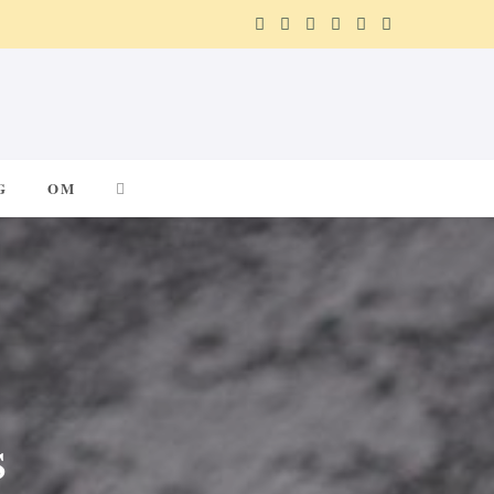
F
X
I
P
R
T
a
(
n
i
e
e
c
T
s
n
d
l
e
w
t
t
d
e
G
OM
b
i
a
e
i
g
o
t
g
r
t
r
o
t
r
e
a
k
e
a
s
m
r
m
t
s
)