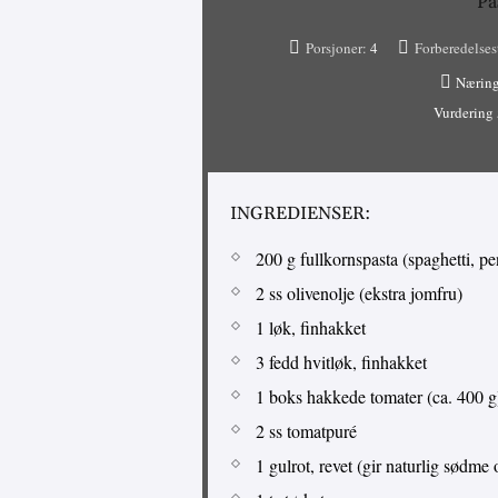
Pa
Porsjoner:
4
Forberedelses
Næring
Vurdering
INGREDIENSER:
200 g fullkornspasta (spaghetti, pe
2 ss olivenolje (ekstra jomfru)
1 løk, finhakket
3 fedd hvitløk, finhakket
1 boks hakkede tomater (ca. 400 g
2 ss tomatpuré
1 gulrot, revet (gir naturlig sødme