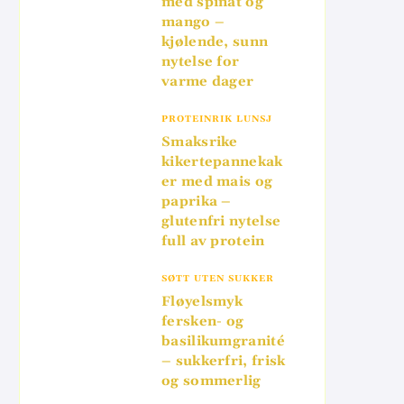
med spinat og
mango –
kjølende, sunn
nytelse for
varme dager
PROTEINRIK LUNSJ
Smaksrike
kikertepannekak
er med mais og
paprika –
glutenfri nytelse
full av protein
SØTT UTEN SUKKER
Fløyelsmyk
fersken- og
basilikumgranité
– sukkerfri, frisk
og sommerlig