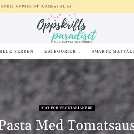
REKER MED HVITLØK OG SITRON – ENKEL OPPSKRIFT (GAMBAS AL AJILLO)
 HELE VERDEN
KATEGORIER
SMARTE MATVAL
MAT FOR VEGETARIANERE
Pasta Med Tomatsau