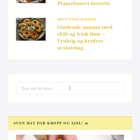
Plantebasert favoritt
SØTT UTEN SUKKER
Glødende ananas med
chili og frisk lime –
Fruktig og krydret
avslutning
Search
for:
SUNN MAT FOR KROPP OG SJEL! 🥗
Videoavspiller