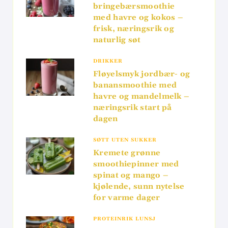
bringebærsmoothie
med havre og kokos –
frisk, næringsrik og
naturlig søt
DRIKKER
Fløyelsmyk jordbær- og
banansmoothie med
havre og mandelmelk –
næringsrik start på
dagen
SØTT UTEN SUKKER
Kremete grønne
smoothiepinner med
spinat og mango –
kjølende, sunn nytelse
for varme dager
PROTEINRIK LUNSJ