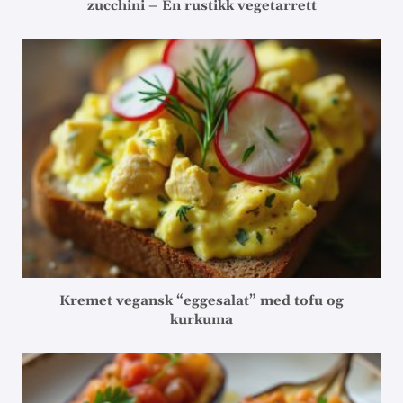
zucchini – En rustikk vegetarrett
Kremet vegansk “eggesalat” med tofu og
kurkuma