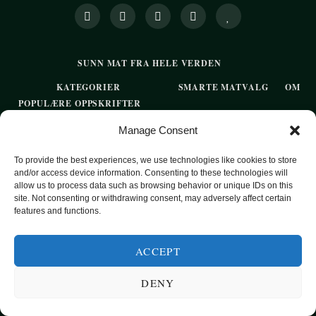
SUNN MAT FRA HELE VERDEN
KATEGORIER
SMARTE MATVALG
OM
POPULÆRE OPPSKRIFTER
FROKOST
Manage Consent
HOVEDRETTER
To provide the best experiences, we use technologies like cookies to store
and/or access device information. Consenting to these technologies will
PASTA
allow us to process data such as browsing behavior or unique IDs on this
site. Not consenting or withdrawing consent, may adversely affect certain
SUPPER
features and functions.
EKSOTISKE SMAKER
MAT FOR VEGETARIANERE
ACCEPT
SUNN HVERDAGSMAT
DENY
BAKST