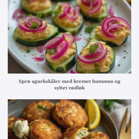
Sprø agurkskåler med kremet hummus og
syltet rødløk