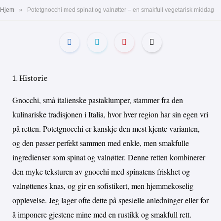
»
Hjem
Potetgnocchi med spinat og valnøtter – en smakfull vegetarisk middag
1. Historie
Gnocchi, små italienske pastaklumper, stammer fra den
kulinariske tradisjonen i Italia, hvor hver region har sin egen vri
på retten. Potetgnocchi er kanskje den mest kjente varianten,
og den passer perfekt sammen med enkle, men smakfulle
ingredienser som spinat og valnøtter. Denne retten kombinerer
den myke teksturen av gnocchi med spinatens friskhet og
valnøttenes knas, og gir en sofistikert, men hjemmekoselig
opplevelse. Jeg lager ofte dette på spesielle anledninger eller for
å imponere gjestene mine med en rustikk og smakfull rett.