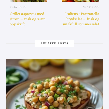
PREV POST
NEXT POST
Grillet asparges med
Italiensk Panzanella
sitron – rask og sunn
brødsalat – frisk og
oppskrift
smakfull sommersalat
RELATED POSTS