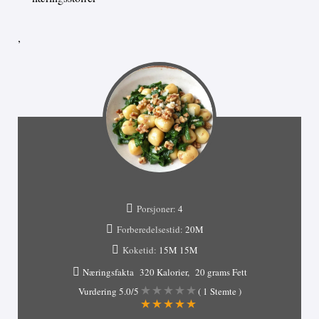
,
Porsjoner:
4
Forberedelsestid:
20M
Koketid:
15M
15M
Næringsfakta
320 Kalorier
20 grams Fett
Vurdering
5.0
/5
(
1
Stemte )