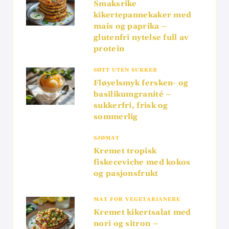
Smaksrike
kikertepannekaker med
mais og paprika –
glutenfri nytelse full av
protein
SØTT UTEN SUKKER
Fløyelsmyk fersken- og
basilikumgranité –
sukkerfri, frisk og
sommerlig
SJØMAT
Kremet tropisk
fiskeceviche med kokos
og pasjonsfrukt
MAT FOR VEGETARIANERE
Kremet kikertsalat med
nori og sitron –