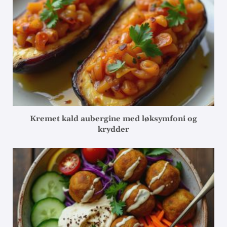
Kremet kald aubergine med løksymfoni og
krydder