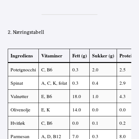
2. Næringstabell
Ingrediens
Vitaminer
Fett (g)
Sukker (g)
Proteiner
Potetgnocchi
C, B6
0.3
2.0
2.5
Spinat
A, C, K, folat
0.3
0.4
2.9
Valnøtter
E, B6
18.0
1.0
4.3
Olivenolje
E, K
14.0
0.0
0.0
Hvitløk
C, B6
0.0
0.1
0.2
Parmesan
A, D, B12
7.0
0.3
8.0