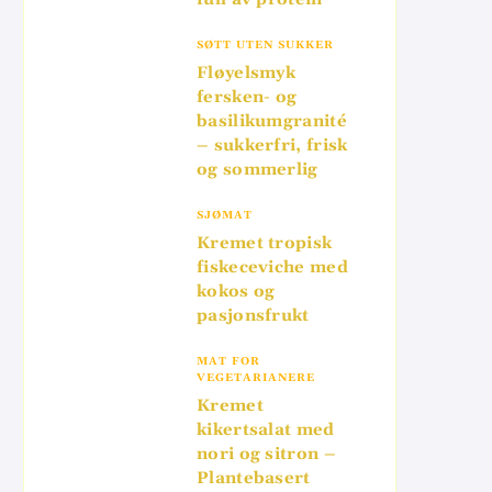
SØTT UTEN SUKKER
Fløyelsmyk
fersken- og
basilikumgranité
– sukkerfri, frisk
og sommerlig
SJØMAT
Kremet tropisk
fiskeceviche med
kokos og
pasjonsfrukt
MAT FOR
VEGETARIANERE
Kremet
kikertsalat med
nori og sitron –
Plantebasert