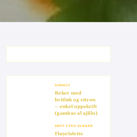
SJØMAT
Reker med
hvitløk og sitron
– enkel oppskrift
(gambas al ajillo)
SØTT UTEN SUKKER
Fløyelslette