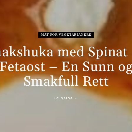
MAT FOR VEGETARIANERE
akshuka med Spinat
Fetaost – En Sunn o
Smakfull Rett
BY
NAINA