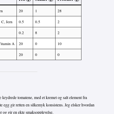
rn
20
1
28
 C, Jern
0.5
0.5
2
0.2
8
2
Vitamin A
20
0
10
20
0
0
e krydrede tomatene, med et kremet og salt element fra
erte egg gir retten en silkemyk konsistens. Jeg elsker hvordan
r og gir en ekte smaksopplevelse.