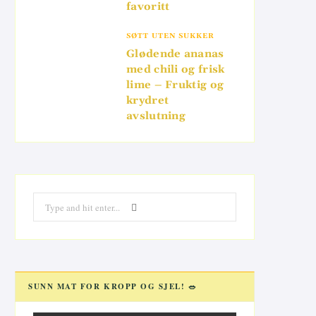
favoritt
SØTT UTEN SUKKER
Glødende ananas
med chili og frisk
lime – Fruktig og
krydret
avslutning
Search
for:
SUNN MAT FOR KROPP OG SJEL! 🥗