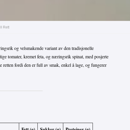
l Rett
ingsrik og velsmakende variant av den tradisjonelle
ige tomater, kremet feta, og næringsrik spinat, med posjerte
e retten fordi den er full av smak, enkel å lage, og fungerer
Fett (g)
Sukker (g)
Proteiner (g)