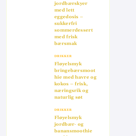
jordbærskyer
med lett
eggedosis –
sukkerfri
sommerdessert
med frisk
bærsmak
DRIKKER
Fløyelsmyk
bringebærsmoot
hie med havre og
kokos – frisk,
næringsrik og
naturlig søt
DRIKKER
Fløyelsmyk
jordbær- og
banansmoothie