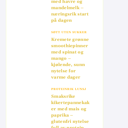
med havre og
mandelmelk –
næringsrik start
på dagen
SØTT UTEN SUKKER
Kremete grønne
smoothiepinner
med spinat og
mango –
kjølende, sunn
nytelse for
varme dager
PROTEINRIK LUNSJ
Smaksrike
kikertepannekak
er med mais og
paprika –
glutenfri nytelse
full av protein