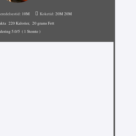
eredelsestid:
10M
Koketid:
20M
20M
akta
220 Kalorier
20 grams Fett
dering
5.0
/5
(
1
Stemte )