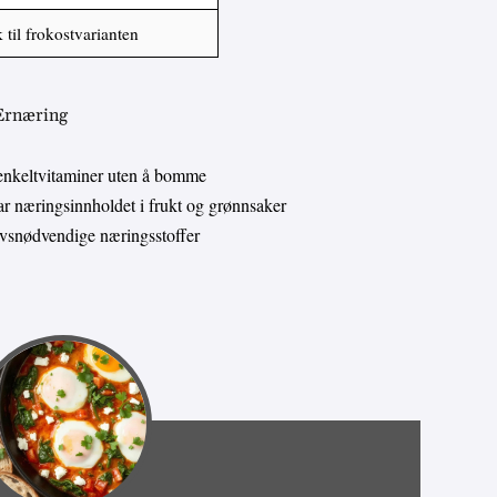
k til frokostvarianten
 Ernæring
enkeltvitaminer uten å bomme
 næringsinnholdet i frukt og grønnsaker
livsnødvendige næringsstoffer