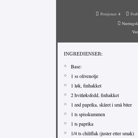
Porsjoner:
4
Forb
Næringsf
Vur
INGREDIENSER:
Base:
1 ss olivenolje
1 løk, finhakket
2 hvitløksfedd, finhakket
1 rød paprika, skåret i små biter
1 ts spisskummen
1 ts paprika
1/4 ts chiliflak (juster etter smak)