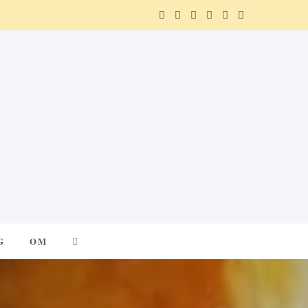
F
X
I
P
R
T
a
(
n
i
e
e
c
T
s
n
d
l
e
w
t
t
d
e
b
i
a
e
i
g
o
t
g
r
t
r
o
t
r
e
a
k
e
a
s
m
G
OM
r
m
t
)