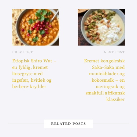
PREV POST
NEXT POST
Etiopisk Shiro Wat –
Kremet kongolesisk
en fyldig, kremet
Saka-Saka med
linsegryte med
maniokblader og
ingefær, hvitløk og
kokosmelk – en
berbere-krydder
næringsrik og
smakfull afrikansk
klassiker
RELATED POSTS