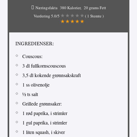
Næringsfakta
380 Kalorier
20 grams Fett
Vurdering
5.0
/5
(
1
Stemte )
INGREDIENSER:
Couscous:
3 dl fullkornscouscous
3,5 dl kokende grønnsakskraft
1 ss olivenolje
½ ts salt
Grillede grønnsaker:
1 rød paprika, i strimler
1 gul paprika, i strimler
1 liten squash, i skiver