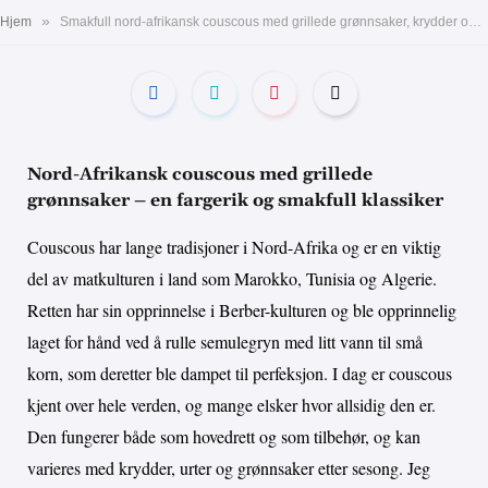
»
Hjem
Smakfull nord-afrikansk couscous med grillede grønnsaker, krydder og frisk sitrusdressing. Perfekt til lunsj eller middag
Nord-Afrikansk couscous med grillede
grønnsaker – en fargerik og smakfull klassiker
Couscous har lange tradisjoner i Nord-Afrika og er en viktig
del av matkulturen i land som Marokko, Tunisia og Algerie.
Retten har sin opprinnelse i Berber-kulturen og ble opprinnelig
laget for hånd ved å rulle semulegryn med litt vann til små
korn, som deretter ble dampet til perfeksjon. I dag er couscous
kjent over hele verden, og mange elsker hvor allsidig den er.
Den fungerer både som hovedrett og som tilbehør, og kan
varieres med krydder, urter og grønnsaker etter sesong. Jeg