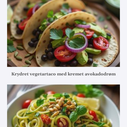
Krydret vegetartaco med kremet avokadodrøm