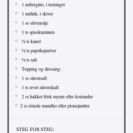
1 aubergine, i terninger
1 rødløk, i skiver
1 ss olivenolje
1 ts spisskummen
½ ts kanel
½ ts paprikapulver
½ ts salt
Topping og dressing:
1 ss sitronsaft
1 ts revet sitronskall
2 ss hakket frisk mynte eller koriander
2 ss ristede mandler eller pistasjnøtter
STEG FOR STEG: