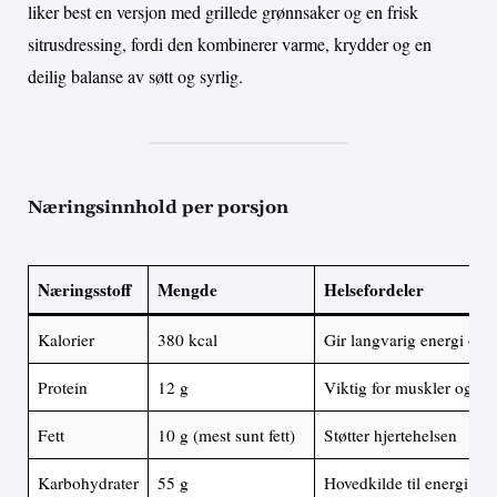
liker best en versjon med grillede grønnsaker og en frisk
sitrusdressing, fordi den kombinerer varme, krydder og en
deilig balanse av søtt og syrlig.
Næringsinnhold per porsjon
Næringsstoff
Mengde
Helsefordeler
Kalorier
380 kcal
Gir langvarig energi og 
Protein
12 g
Viktig for muskler og met
Fett
10 g (mest sunt fett)
Støtter hjertehelsen
Karbohydrater
55 g
Hovedkilde til energi