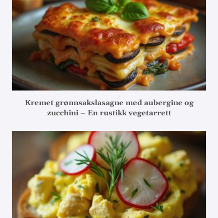
Kremet grønnsakslasagne med aubergine og
zucchini – En rustikk vegetarrett