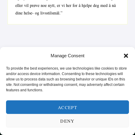
eller vil prøve noe nytt, er vi her for å hjelpe deg med å nå
dine helse- og livsstilsmål.”
Manage Consent
To provide the best experiences, we use technologies like cookies to store
and/or access device information. Consenting to these technologies will
allow us to process data such as browsing behavior or unique IDs on this
site. Not consenting or withdrawing consent, may adversely affect certain
features and functions.
SUNN MAT FRA HELE VERDEN
KATEGORIER
SMARTE MATVALG
OM
ACCEPT
POPULÆRE OPPSKRIFTER
DENY
FROKOST
HOVEDRETTER