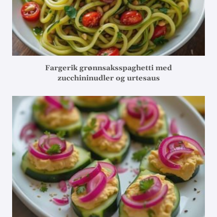
Fargerik grønnsaksspaghetti med
zucchininudler og urtesaus