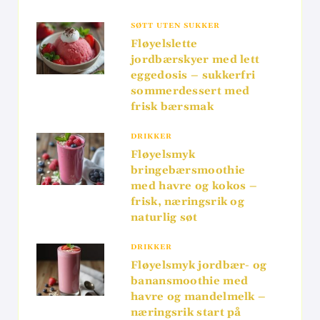
SØTT UTEN SUKKER
Fløyelslette
jordbærskyer med lett
eggedosis – sukkerfri
sommerdessert med
frisk bærsmak
DRIKKER
Fløyelsmyk
bringebærsmoothie
med havre og kokos –
frisk, næringsrik og
naturlig søt
DRIKKER
Fløyelsmyk jordbær- og
banansmoothie med
havre og mandelmelk –
næringsrik start på