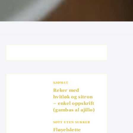
SJØMAT
Reker med
hvitløk og sitron
– enkel oppskrift
(gambas al ajillo)
SØTT UTEN SUKKER
Fløyelslette