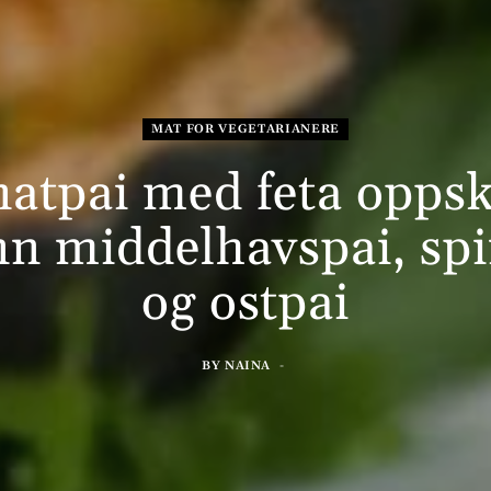
MAT FOR VEGETARIANERE
natpai med feta oppskr
nn middelhavspai, spi
og ostpai
BY
NAINA