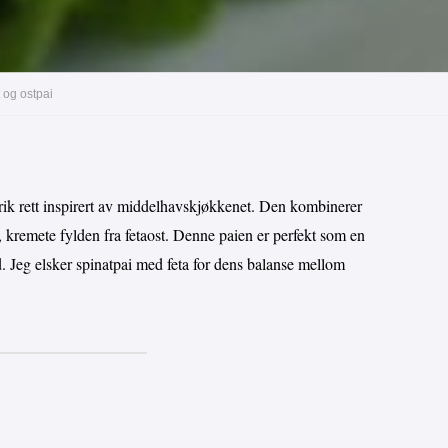
 og ostpai
srik rett inspirert av middelhavskjøkkenet. Den kombinerer
 kremete fylden fra fetaost. Denne paien er perfekt som en
d. Jeg elsker spinatpai med feta for dens balanse mellom