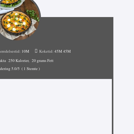
eredelsestid:
10M
Koketid:
45M
45M
akta
250 Kalorier
20 grams Fett
dering
5.0
/5
(
1
Stemte )