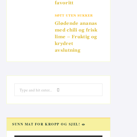
favoritt
SØTT UTEN SUKKER
Glødende ananas
med chili og frisk
lime – Fruktig og
krydret
avslutning
Search
for:
SUNN MAT FOR KROPP OG SJEL! 🥗