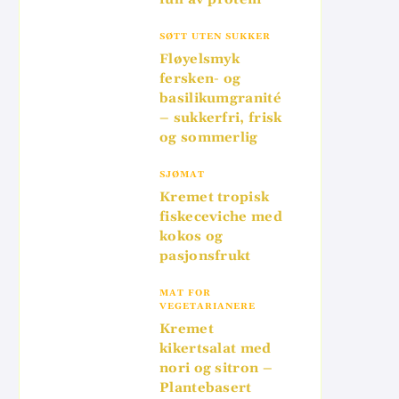
SØTT UTEN SUKKER
Fløyelsmyk
fersken- og
basilikumgranité
– sukkerfri, frisk
og sommerlig
SJØMAT
Kremet tropisk
fiskeceviche med
kokos og
pasjonsfrukt
MAT FOR
VEGETARIANERE
Kremet
kikertsalat med
nori og sitron –
Plantebasert