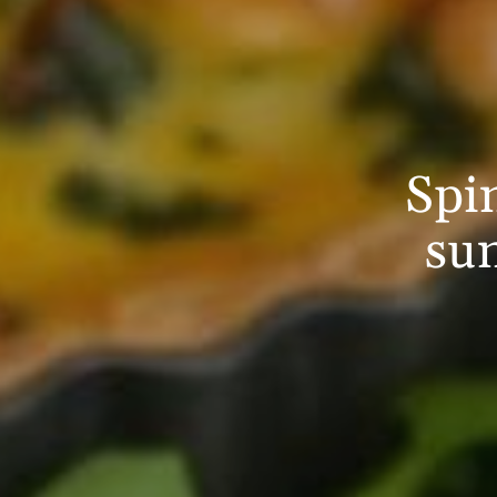
Spi
su