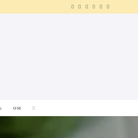
F
X
I
P
R
T
a
(
n
i
e
e
c
T
s
n
d
l
e
w
t
t
d
e
b
i
a
e
i
g
o
t
g
r
t
r
o
t
r
e
a
k
e
a
s
m
G
OM
r
m
t
)