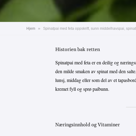
»
Hjem
Spinatpai med feta oppskrift, sunn middelhavspai, spinat
Historien bak retten
Spinatpai med feta er en deilig og næring
den milde smaken av spinat med den salte,
lunsj, middag eller som del av et tapasbor
kremet fyll og sprø paibunn.
Næringsinnhold og Vitaminer