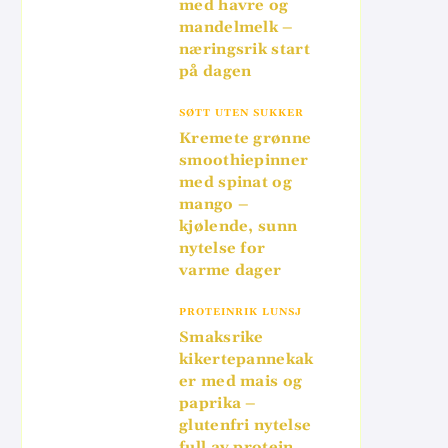
med havre og
mandelmelk –
næringsrik start
på dagen
SØTT UTEN SUKKER
Kremete grønne
smoothiepinner
med spinat og
mango –
kjølende, sunn
nytelse for
varme dager
PROTEINRIK LUNSJ
Smaksrike
kikertepannekak
er med mais og
paprika –
glutenfri nytelse
full av protein