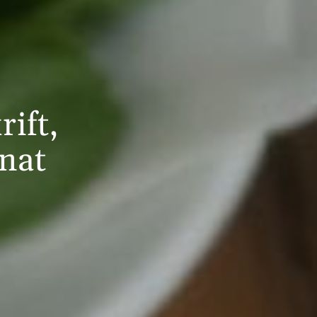
ift,
nat