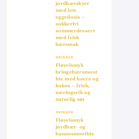
jordbærskyer
med lett
eggedosis –
sukkerfri
sommerdessert
med frisk
bærsmak
DRIKKER
Fløyelsmyk
bringebærsmoot
hie med havre og
kokos – frisk,
næringsrik og
naturlig søt
DRIKKER
Fløyelsmyk
jordbær- og
banansmoothie