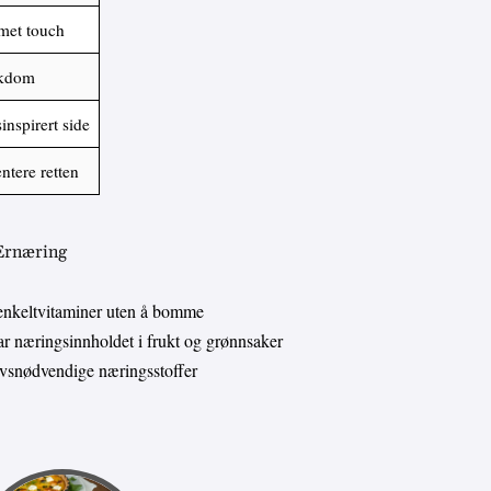
emet touch
rikdom
inspirert side
ntere retten
 Ernæring
enkeltvitaminer uten å bomme
 næringsinnholdet i frukt og grønnsaker
livsnødvendige næringsstoffer