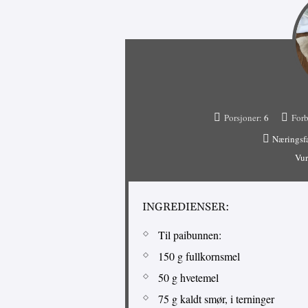
Porsjoner:
6
Forb
Næringsf
Vur
INGREDIENSER:
Til paibunnen:
150 g fullkornsmel
50 g hvetemel
75 g kaldt smør, i terninger