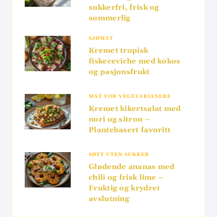
sukkerfri, frisk og
sommerlig
SJØMAT
Kremet tropisk
fiskeceviche med kokos
og pasjonsfrukt
MAT FOR VEGETARIANERE
Kremet kikertsalat med
nori og sitron –
Plantebasert favoritt
SØTT UTEN SUKKER
Glødende ananas med
chili og frisk lime –
Fruktig og krydret
avslutning