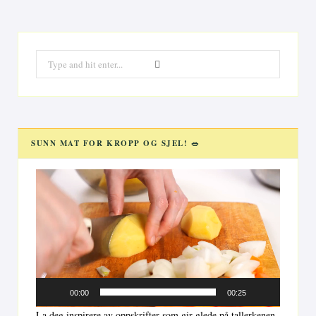
Search
for:
SUNN MAT FOR KROPP OG SJEL! 🥗
Videoavspiller
00:00
00:25
La deg inspirere av oppskrifter som gir glede på tallerkenen