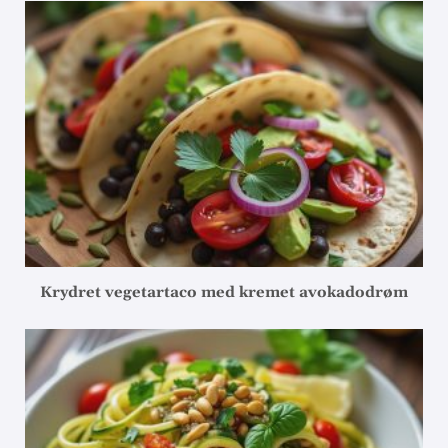
Krydret vegetartaco med kremet avokadodrøm