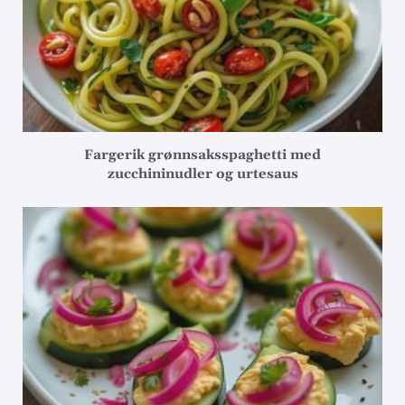
Fargerik grønnsaksspaghetti med
zucchininudler og urtesaus