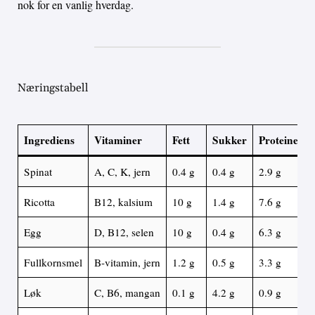
nok for en vanlig hverdag.
Næringstabell
Ingrediens
Vitaminer
Fett
Sukker
Proteiner
Spinat
A, C, K, jern
0.4 g
0.4 g
2.9 g
Ricotta
B12, kalsium
10 g
1.4 g
7.6 g
Egg
D, B12, selen
10 g
0.4 g
6.3 g
Fullkornsmel
B-vitamin, jern
1.2 g
0.5 g
3.3 g
Løk
C, B6, mangan
0.1 g
4.2 g
0.9 g