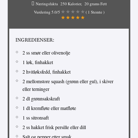
Næringsfakta
250 Kalorier
20 grams Fett
Vurdering
5.0
/5
(
1
Stemte )
INGREDIENSER:
2 ss smør eller olivenolje
1 løk, finhakket
2 hvitløksfedd, finhakket
2 mellomstore squash (grønn eller gul), i skiver
eller terninger
2 dl grønnsakskraft
1 dl kremfløte eller matfløte
1 ss sitronsaft
2 ss hakket frisk persille eller dill
Salt og pepper etter smak