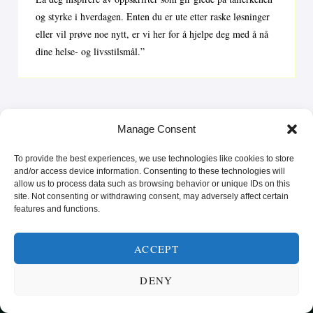
og styrke i hverdagen. Enten du er ute etter raske løsninger
eller vil prøve noe nytt, er vi her for å hjelpe deg med å nå
dine helse- og livsstilsmål.”
Manage Consent
To provide the best experiences, we use technologies like cookies to store
and/or access device information. Consenting to these technologies will
allow us to process data such as browsing behavior or unique IDs on this
site. Not consenting or withdrawing consent, may adversely affect certain
features and functions.
SUNN MAT FRA HELE VERDEN
ACCEPT
KATEGORIER
SMARTE MATVALG
OM
DENY
POPULÆRE OPPSKRIFTER
FROKOST