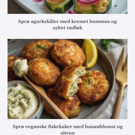
Sprø agurkskåler med kremet hummus og
syltet rødløk
Sprø veganske fiskekaker med bananblomst og
sitron