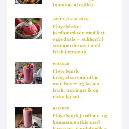
(gambas al ajillo)
SØTT UTEN SUKKER
Fløyelslette
jordbærskyer med lett
eggedosis – sukkerfri
sommerdessert med
frisk bærsmak
DRIKKER
Fløyelsmyk
bringebærsmoothie
med havre og kokos –
frisk, næringsrik og
naturlig søt
DRIKKER
Fløyelsmyk jordbær- og
banansmoothie med
havre og mandelmelk –