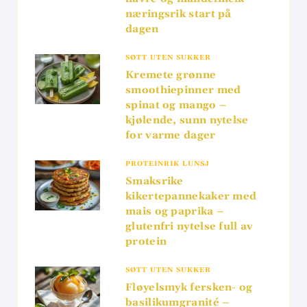
næringsrik start på
dagen
SØTT UTEN SUKKER
Kremete grønne
smoothiepinner med
spinat og mango –
kjølende, sunn nytelse
for varme dager
PROTEINRIK LUNSJ
Smaksrike
kikertepannekaker med
mais og paprika –
glutenfri nytelse full av
protein
SØTT UTEN SUKKER
Fløyelsmyk fersken- og
basilikumgranité –