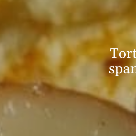
Tort
span