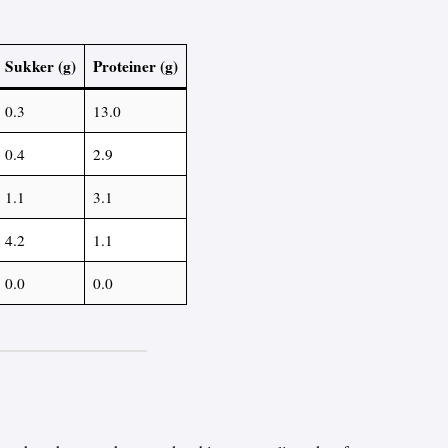
Sukker (g)
Proteiner (g)
0.3
13.0
0.4
2.9
1.1
3.1
4.2
1.1
0.0
0.0