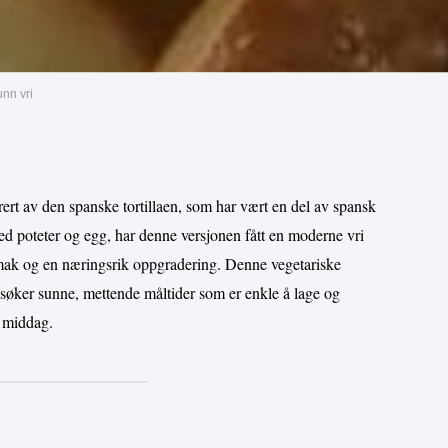
unn vri
irert av den spanske tortillaen, som har vært en del av spansk
med poteter og egg, har denne versjonen fått en moderne vri
mak og en næringsrik oppgradering. Denne vegetariske
 søker sunne, mettende måltider som er enkle å lage og
l middag.