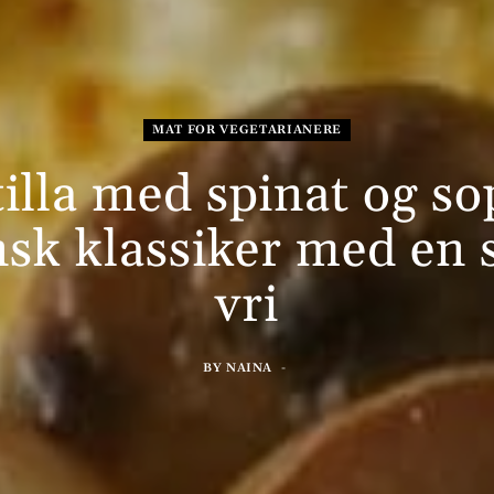
MAT FOR VEGETARIANERE
illa med spinat og s
sk klassiker med en
vri
BY
NAINA