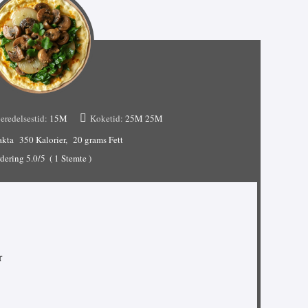
eredelsestid:
15M
Koketid:
25M
25M
akta
350 Kalorier
20 grams Fett
dering
5.0
/5
(
1
Stemte )
r