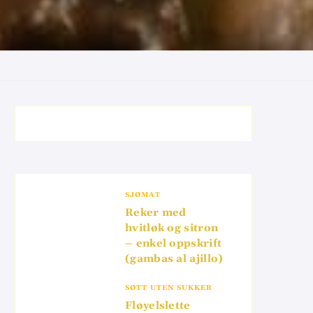
SJØMAT
Reker med
hvitløk og sitron
– enkel oppskrift
(gambas al ajillo)
SØTT UTEN SUKKER
Fløyelslette