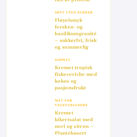
SØTT UTEN SUKKER
Fløyelsmyk
fersken- og
basilikumgranité
– sukkerfri, frisk
og sommerlig
SJØMAT
Kremet tropisk
fiskeceviche med
kokos og
pasjonsfrukt
MAT FOR
VEGETARIANERE
Kremet
kikertsalat med
nori og sitron –
Plantebasert