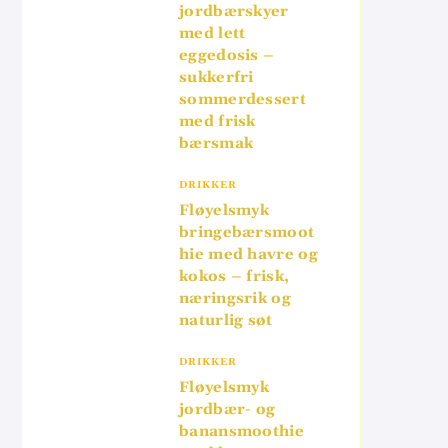
jordbærskyer
med lett
eggedosis –
sukkerfri
sommerdessert
med frisk
bærsmak
DRIKKER
Fløyelsmyk
bringebærsmoot
hie med havre og
kokos – frisk,
næringsrik og
naturlig søt
DRIKKER
Fløyelsmyk
jordbær- og
banansmoothie