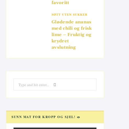
favoritt
SØTT UTEN SUKKER
Glødende ananas
med chili og frisk
lime – Fruktig og
krydret
avslutning
Search
for:
SUNN MAT FOR KROPP OG SJEL! 🥗