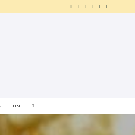
F
X
I
P
R
T
a
(
n
i
e
e
c
T
s
n
d
l
e
w
t
t
d
e
b
i
a
e
i
g
o
t
g
r
t
r
o
t
r
e
a
k
e
a
s
m
G
OM
r
m
t
)