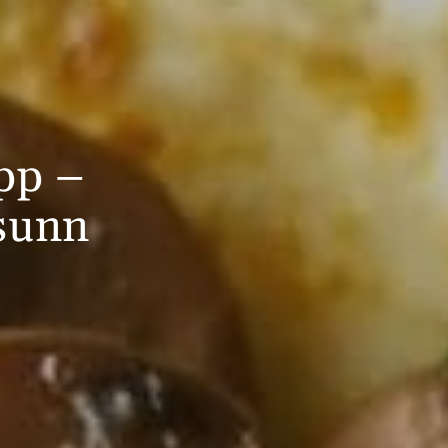
opp –
 sunn