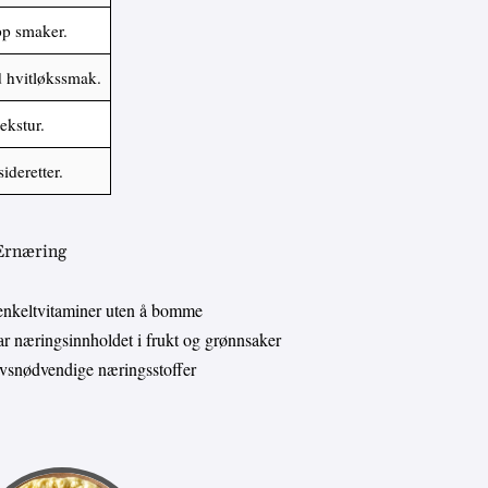
pp smaker.
 hvitløkssmak.
ekstur.
ideretter.
 Ernæring
enkeltvitaminer uten å bomme
 næringsinnholdet i frukt og grønnsaker
livsnødvendige næringsstoffer