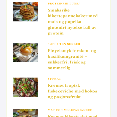
PROTEINRIK LUNSJ
Smaksrike
kikertepannekaker med
mais og paprika –
glutenfri nytelse full av
protein
SØTT UTEN SUKKER
Fløyelsmyk fersken- og
basilikumgranité –
sukkerfri, frisk og
sommerlig
SJØMAT
Kremet tropisk
fiskeceviche med kokos
og pasjonsfrukt
MAT FOR VEGETARIANERE
Kremet kikertsalat med