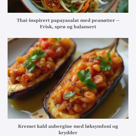
Thai-inspirert papayasalat med peanøtter –
Frisk, sprø og balansert
Kremet kald aubergine med løksymfoni og
krydder