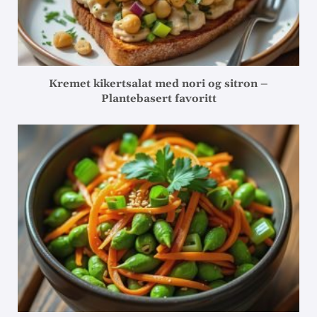
Kremet kikertsalat med nori og sitron –
Plantebasert favoritt