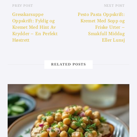
PREV POST
NEXT POST
Gresskarsuppe
Pesto Pasta Oppskrift:
Oppskrift: Fyldig og
Kremet Med Sopp og
Kremet Med Hint Av
Friske Urter –
Krydder – En Perfekt
Smakfull Middag
Høstrett
Eller Lunsj
RELATED POSTS