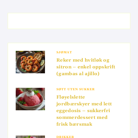
SJØMAT
Reker med hvitløk og
sitron – enkel oppskrift
(gambas al ajillo)
SØTT UTEN SUKKER
Fløyelslette
jordbærskyer med lett
eggedosis – sukkerfri
sommerdessert med
frisk bærsmak
DRIKKER