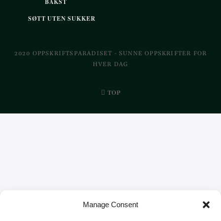
BAKST
SØTT UTEN SUKKER
2020 OPPSKRIFTSPARADISET - SUNNE OPPSKRIFTER FOR
HVER DAG
TOP
Manage Consent