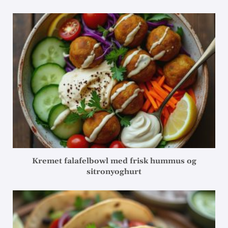
Kremet falafelbowl med frisk hummus og
sitronyoghurt