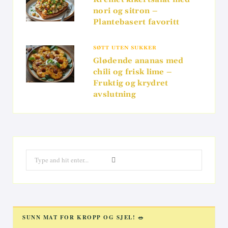
nori og sitron –
Plantebasert favoritt
SØTT UTEN SUKKER
Glødende ananas med
chili og frisk lime –
Fruktig og krydret
avslutning
Search
for:
SUNN MAT FOR KROPP OG SJEL! 🥗