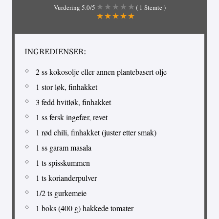
Vurdering
5.0
/5
(
1
Stemte )
INGREDIENSER:
2 ss kokosolje eller annen plantebasert olje
1 stor løk, finhakket
3 fedd hvitløk, finhakket
1 ss fersk ingefær, revet
1 rød chili, finhakket (juster etter smak)
1 ss garam masala
1 ts spisskummen
1 ts korianderpulver
1/2 ts gurkemeie
1 boks (400 g) hakkede tomater