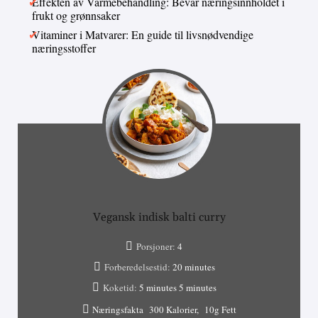
Effekten av Varmebehandling: Bevar næringsinnholdet i
frukt og grønnsaker
Vitaminer i Matvarer: En guide til livsnødvendige
næringsstoffer
Vegansk indisk balti curry
Porsjoner:
4
Forberedelsestid:
20 minutes
Koketid:
5 minutes
5 minutes
Næringsfakta
300 Kalorier
10g Fett