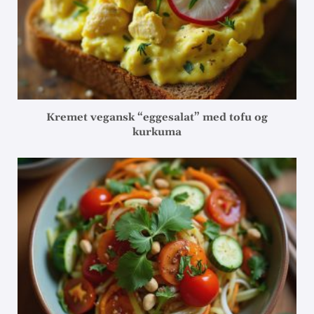
Kremet vegansk “eggesalat” med tofu og
kurkuma