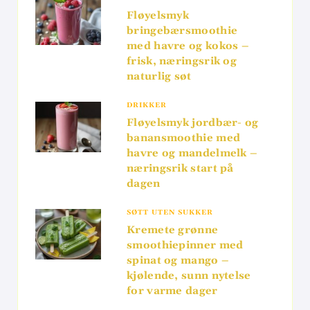
Fløyelsmyk
bringebærsmoothie
med havre og kokos –
frisk, næringsrik og
naturlig søt
DRIKKER
Fløyelsmyk jordbær- og
banansmoothie med
havre og mandelmelk –
næringsrik start på
dagen
SØTT UTEN SUKKER
Kremete grønne
smoothiepinner med
spinat og mango –
kjølende, sunn nytelse
for varme dager