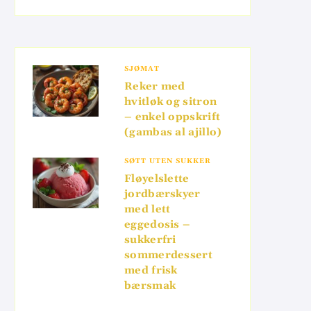
SJØMAT
Reker med
hvitløk og sitron
– enkel oppskrift
(gambas al ajillo)
SØTT UTEN SUKKER
Fløyelslette
jordbærskyer
med lett
eggedosis –
sukkerfri
sommerdessert
med frisk
bærsmak