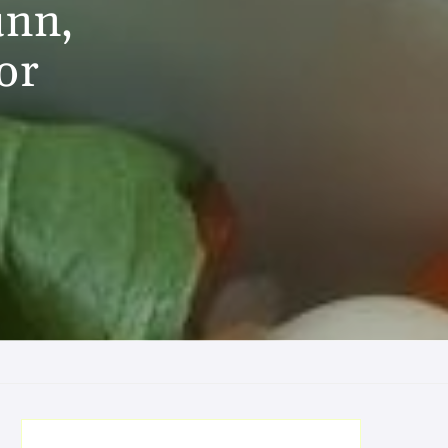
unn,
or