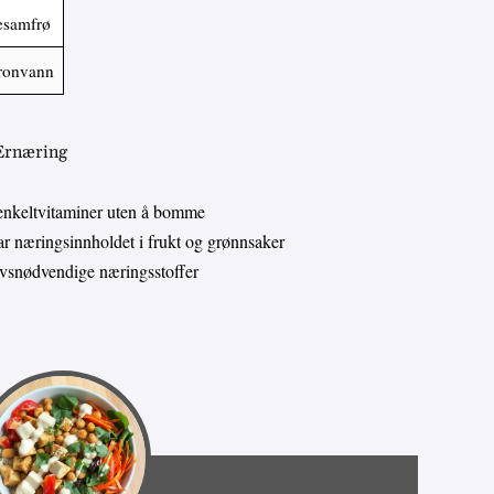
sesamfrø
tronvann
 Ernæring
enkeltvitaminer uten å bomme
 næringsinnholdet i frukt og grønnsaker
livsnødvendige næringsstoffer