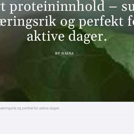
t proteininnhold – s
æringsrik og perfekt f
aktive dager.
BY
NAINA
ringsrik og perfekt for aktive dager.