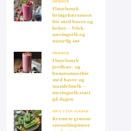
DRIKKER
Fløyelsmyk
bringebærsmoot
hie med havre og
kokos – frisk,
næringsrik og
naturlig søt
DRIKKER
Fløyelsmyk
jordbær- og
banansmoothie
med havre og
mandelmelk –
næringsrik start
på dagen
SØTT UTEN SUKKER
Kremete grønne
smoothiepinner