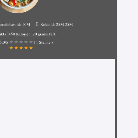
eredelsestid:
10M
Koketid:
25M
25M
akta
450 Kalorier
20 grams Fett
5.0
/5
(
1
Stemte )