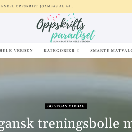
FLØYELSLETTE JORDBÆRSKYER MED LETT EGGEDOSIS – SUKKERFRI SOMMERDESSERT MED FRISK BÆRSMAK
 HELE VERDEN
KATEGORIER
SMARTE MATVAL
GO VEGAN MIDDAG
gansk treningsbolle 