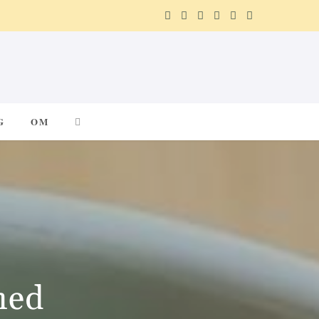
F
X
I
P
R
T
a
(
n
i
e
e
c
T
s
n
d
l
e
w
t
t
d
e
G
OM
b
i
a
e
i
g
o
t
g
r
t
r
o
t
r
e
a
k
e
a
s
m
r
m
t
med
)