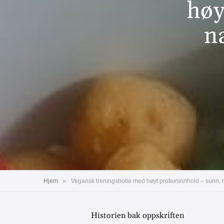
høy
n
»
Hjem
Vegansk treningsbolle med høyt proteininnhold – sunn, næ
Historien bak oppskriften