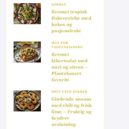
SJØMAT
Kremet tropisk
fiskeceviche med
kokos og
pasjonsfrukt
MAT FOR
VEGETARIANERE
Kremet
kikertsalat med
nori og sitron –
Plantebasert
favoritt
SØTT UTEN SUKKER
Glødende ananas
med chili og frisk
lime – Fruktig og
krydret
avslutning