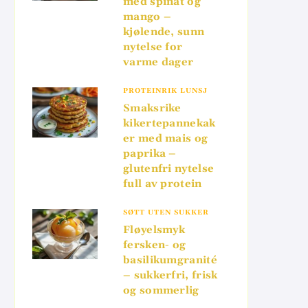
med spinat og
mango –
kjølende, sunn
nytelse for
varme dager
PROTEINRIK LUNSJ
Smaksrike
kikertepannekak
er med mais og
paprika –
glutenfri nytelse
full av protein
SØTT UTEN SUKKER
Fløyelsmyk
fersken- og
basilikumgranité
– sukkerfri, frisk
og sommerlig