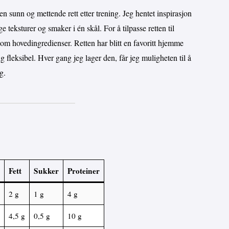
en sunn og mettende rett etter trening. Jeg hentet inspirasjon
eksturer og smaker i én skål. For å tilpasse retten til
 som hovedingredienser. Retten har blitt en favoritt hjemme
g fleksibel. Hver gang jeg lager den, får jeg muligheten til å
g.
Fett
Sukker
Proteiner
2 g
1 g
4 g
4,5 g
0,5 g
10 g