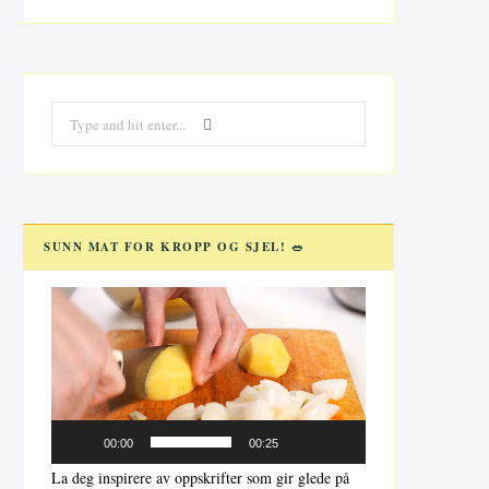
Search
for:
SUNN MAT FOR KROPP OG SJEL! 🥗
Videoavspiller
00:00
00:25
La deg inspirere av oppskrifter som gir glede på