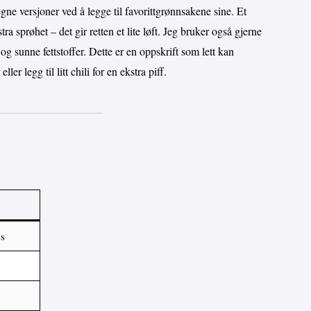
egne versjoner ved å legge til favorittgrønnsakene sine. Et
stra sprøhet – det gir retten et lite løft. Jeg bruker også gjerne
g sunne fettstoffer. Dette er en oppskrift som lett kan
r legg til litt chili for en ekstra piff.
s