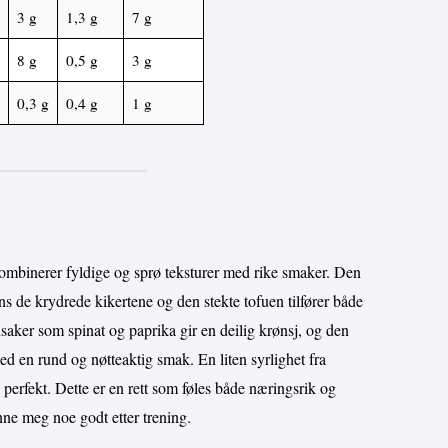
3 g
1,3 g
7 g
8 g
0,5 g
3 g
0,3 g
0,4 g
1 g
ombinerer fyldige og sprø teksturer med rike smaker. Den
ns de krydrede kikertene og den stekte tofuen tilfører både
saker som spinat og paprika gir en deilig krønsj, og den
d en rund og nøtteaktig smak. En liten syrlighet fra
 perfekt. Dette er en rett som føles både næringsrik og
unne meg noe godt etter trening.